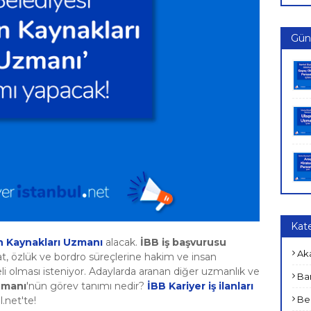
Günc
Kate
n Kaynakları Uzmanı
alacak.
İBB iş başvurusu
Ak
, özlük ve bordro süreçlerine hakim ve insan
eli olması isteniyor. Adaylarda aranan diğer uzmanlık ve
Ban
zmanı
'nün görev tanımı nedir?
İBB Kariyer iş ilanları
Bel
.net'te!