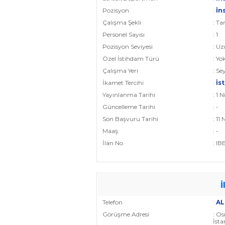
Pozisyon
:
İn
Çalışma Şekli
: T
Personel Sayısı
: 1
Pozisyon Seviyesi
: U
Özel İstihdam Türü
: Yo
Çalışma Yeri
: Se
İkamet Tercihi
:
İs
Yayınlanma Tarihi
: 1 
Güncelleme Tarihi
: -
Son Başvuru Tarihi
: 11
Maaş
: -
İlan No
: I
İ
Telefon
:
AL
Görüşme Adresi
: O
İsta