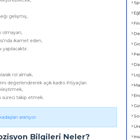
leştirebilecek,
Spo
Eğl
eği gelişmiş,
Fin
iği olmayan,
Den
sı’nda ikamet eden,
Gıd
ı yapılacaktır.
Per
Dan
larak rol almak,
Loji
erini değerlendirerek açık kadro ihtiyaçları
Mar
kleştirmek,
End
 süreci takip etmek.
Güv
Sos
adaşları aranıyor.
Üre
ozisyon Bilgileri Neler?
Ins