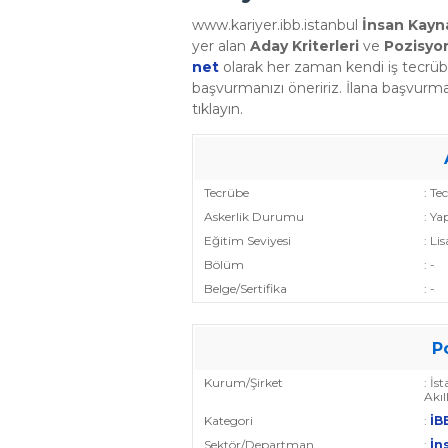
www.kariyer.ibb.istanbul
İnsan Kayn
yer alan
Aday Kriterleri
ve
Pozisyon
net
olarak her zaman kendi iş tecrü
başvurmanızı öneririz. İlana başvurma
tıklayın.
Tecrübe
: Te
Askerlik Durumu
: Ya
Eğitim Seviyesi
: Li
Bölüm
: -
Belge/Sertifika
: -
P
Kurum/Şirket
: İs
Akıl
Kategori
:
İBB
Sektör/Departman
:
İn