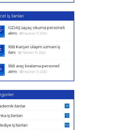
el İş İlanları
İGDAŞ sayaç okuma personeli
alımı
Haziran 11, 2020
İBB Kariyer ulaşım uzmanı iş
ilanı
Haziran 11, 2020
İBB araç kiralama personeli
alımı
Haziran 11, 2020
goriler
ademik Ilanlar
19
ka Iş Ilanları
13
ediye Iş Ilanları
112