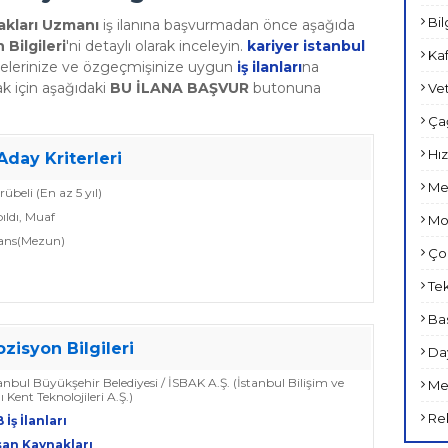
Bil
akları Uzmanı
iş ilanına başvurmadan önce aşağıda
 Bilgileri
'ni detaylı olarak inceleyin.
kariyer istanbul
Kaf
belerinize ve özgeçmişinize uygun
iş ilanları
na
k için aşağıdaki
BU İLANA BAŞVUR
butonuna
Vet
Çağ
Hız
Aday Kriterleri
Met
crübeli (En az 5 yıl)
pıldı, Muaf
Mob
sans(Mezun)
Çoc
Tek
Bas
ozisyon Bilgileri
Day
tanbul Büyükşehir Belediyesi / İSBAK A.Ş. (İstanbul Bilişim ve
Med
lı Kent Teknolojileri A.Ş.)
Rek
 İş İlanları
san Kaynakları