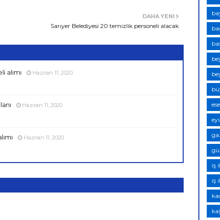
ba
DAHA YENI
Sarıyer Belediyesi 20 temizlik personeli alacak
bağ
baş
bey
i alımı
Haziran 11, 2020
bey
bü
ese
lanı
Haziran 11, 2020
eyü
ga
alımı
Haziran 11, 2020
gün
iş 
iş 
kad
kağ