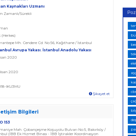
san Kaynakları Uzmanı
Poz
am Zamanlı/Sürekli
te
zman
bü
k (Herkes)
yrantepe Mh. Cendere Cd. No:56, Kağıthane / İstanbul
bed
tanbul Avrupa Yakası
,
İstanbul Anadolu Yakası
te
Nisan 2020
ele
 Nisan 2020
aşç
ka
BB18-IKU3MU
cb
Şikayet et
ça
bi
letişim Bilgileri
de
O 153
pa
smaniye Mah. Çobançeşme Koşuyolu Bulvarı No:5, Bakırköy /
nbul (İBB Ek Hizmet Binası - İBB İştirakler Koordinasyon