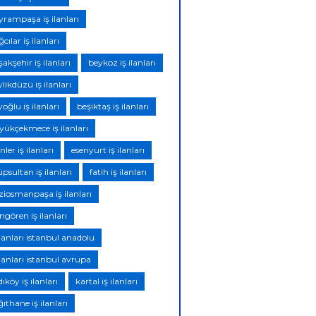
yrampaşa iş ilanları
cılar iş ilanları
akşehir iş ilanları
beykoz iş ilanları
likdüzü iş ilanları
oğlu iş ilanları
beşiktaş iş ilanları
yükçekmece iş ilanları
nler iş ilanları
esenyurt iş ilanları
psultan iş ilanları
fatih iş ilanları
ziosmanpaşa iş ilanları
gören iş ilanları
ilanları istanbul anadolu
ilanları istanbul avrupa
ıköy iş ilanları
kartal iş ilanları
ıthane iş ilanları