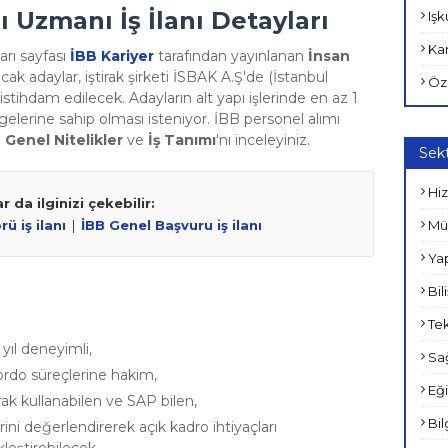
 Uzmanı İş İlanı Detayları
Işk
Kam
arı sayfası
İBB Kariyer
tarafından yayınlanan
İnsan
cak adaylar, iştirak şirketi İSBAK A.Ş'de (İstanbul
Öz
) istihdam edilecek. Adayların alt yapı işlerinde en az 1
gelerine sahip olması isteniyor. İBB personel alımı
i
Genel Nitelikler
ve
İş Tanımı
'nı inceleyiniz.
Sekt
Hiz
r da ilginizi çekebilir:
Müh
ü iş ilanı
|
İBB Genel Başvuru iş ilanı
Yap
Bil
Tek
yıl deneyimli,
Sağ
rdo süreçlerine hakim,
Eği
rak kullanabilen ve SAP bilen,
Bil
erini değerlendirerek açık kadro ihtiyaçları