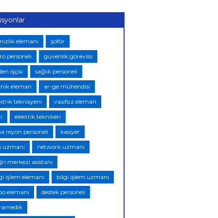
isyonlar
mizlik elemanı
şoför
ro personeli
güvenlik görevlisi
en işçisi
sağlık personeli
knik eleman
ar-ge mühendisi
ktrik teknisyeni
vasıfsız eleman
ı
elektrik teknikeri
sa reyon personeli
kasiyer
s uzmanı
network uzmanı
ğrı merkezi asistanı
lgi işlem elemanı
bilgi işlem uzmanı
po elemanı
destek personeli
ramedik