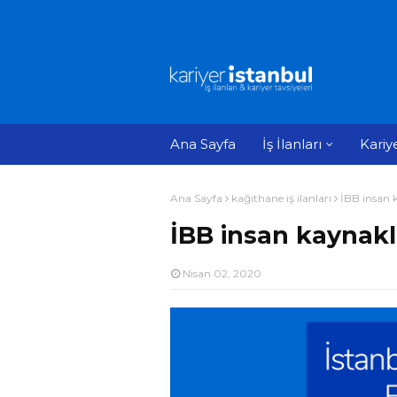
Ana Sayfa
İş İlanları
Kariy
Ana Sayfa
kağıthane iş ilanları
İBB insan k
İBB insan kaynakla
Nisan 02, 2020