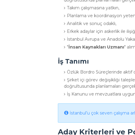
doğrultusunda planlamaları gerçek
Takım çalışmasına yatkın,
Planlama ve koordinasyon yeten
Analitik ve sonuç odaklı,
Erkek adaylar için askerlik ile iliş
İstanbul Avrupa ve Anadolu Yaka
"
İnsan Kaynakları Uzmanı
" alım
İş Tanımı
Özlük Bordro Süreçlerinde aktif o
Şirket içi görev değişikliği talepl
doğrultusunda planlamaları gerçe
İş Kanunu ve mevzuatlara uygun
İstanbul’u çok seven çalışma ark
Aday Kriterleri ve P