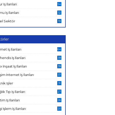
ur Iş Ilanları
54
u Iş Ilanları
32
el Sektör
19
örler
met Iş Ilanları
64
endis Iş Ilanları
39
ı Inşaat Iş Ilanları
39
işim Internet Iş Ilanları
37
nik Işler
31
lık Tıp Iş Ilanları
27
tim Iş Ilanları
26
gi Işlem Iş Ilanları
20