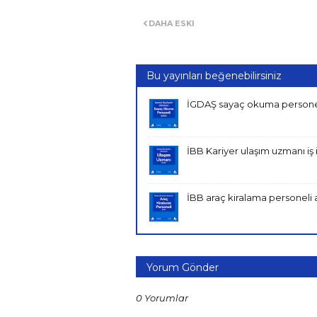
DAHA ESKI
Bu yayınları beğenebilirsiniz
İGDAŞ sayaç okuma personel
İBB Kariyer ulaşım uzmanı iş i
İBB araç kiralama personeli 
Yorum Gönder
0 Yorumlar