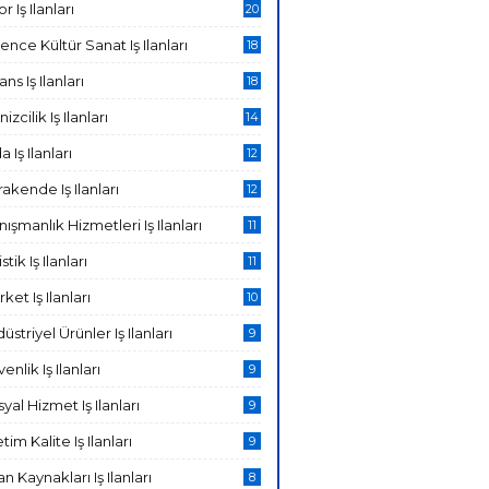
r Iş Ilanları
20
ence Kültür Sanat Iş Ilanları
18
ans Iş Ilanları
18
izcilik Iş Ilanları
14
a Iş Ilanları
12
akende Iş Ilanları
12
ışmanlık Hizmetleri Iş Ilanları
11
stik Iş Ilanları
11
ket Iş Ilanları
10
üstriyel Ürünler Iş Ilanları
9
enlik Iş Ilanları
9
yal Hizmet Iş Ilanları
9
tim Kalite Iş Ilanları
9
an Kaynakları Iş Ilanları
8