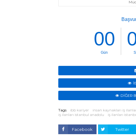
Müd
İ
DİĞER B
Tags
ibb kariyer
insan kaynakları iş ilanla
iş ilanları istanbul anadolu
iş ilanları istan
Facebook
Twitter