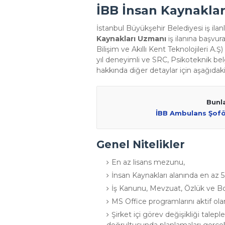
İBB İnsan Kaynakları
İstanbul Büyükşehir Belediyesi iş ilanl
Kaynakları Uzmanı
iş ilanına başvura
Bilişim ve Akıllı Kent Teknolojileri A.Ş
yıl deneyimli ve SRC, Psikoteknik bel
hakkında diğer detaylar için aşağıdak
Bunla
İBB Ambulans Şoför
Genel Nitelikler
En az lisans mezunu,
İnsan Kaynakları alanında en az 5 
İş Kanunu, Mevzuat, Özlük ve Bo
MS Office programlarını aktif ola
Şirket içi görev değişikliği talepl