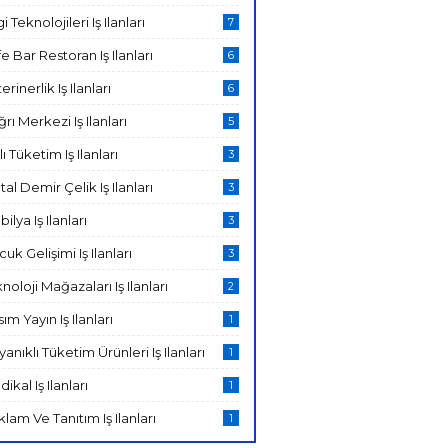
gi Teknolojileri Iş Ilanları
7
e Bar Restoran Iş Ilanları
6
erinerlik Iş Ilanları
6
rı Merkezi Iş Ilanları
5
lı Tüketim Iş Ilanları
3
al Demir Çelik Iş Ilanları
3
ilya Iş Ilanları
3
uk Gelişimi Iş Ilanları
3
noloji Mağazaları Iş Ilanları
2
ım Yayın Iş Ilanları
1
anıklı Tüketim Ürünleri Iş Ilanları
1
ikal Iş Ilanları
1
lam Ve Tanıtım Iş Ilanları
1