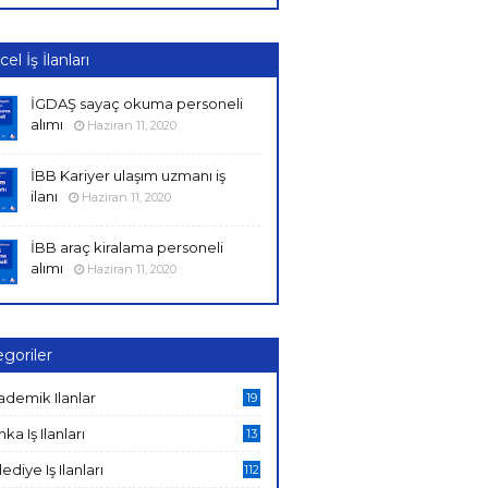
el İş İlanları
İGDAŞ sayaç okuma personeli
alımı
Haziran 11, 2020
İBB Kariyer ulaşım uzmanı iş
ilanı
Haziran 11, 2020
İBB araç kiralama personeli
alımı
Haziran 11, 2020
goriler
ademik Ilanlar
19
ka Iş Ilanları
13
ediye Iş Ilanları
112