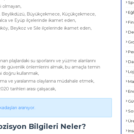
Spo
iği olmayan,
Eğl
ivri, Beylikdüzü, Büyükçekmece, Küçükçekmece,
alca ve Eyüp ilçelerinde ikamet eden,
Fin
ıköy, Beykoz ve Sile ilçelerinde ikamet eden,
Den
Gıd
Per
unan plajlardaki su sporlarını ve yüzme alanlarını
Dan
iklerde güvenlik önlemlerini almak, bu amaçla temin
Loji
ini doğru kullanmak,
ma ve yaralanma olaylarına müdahale etmek,
Mar
020 tarihleri arası çalışacak,
End
Güv
adaşları aranıyor.
Sos
Üre
ozisyon Bilgileri Neler?
Ins