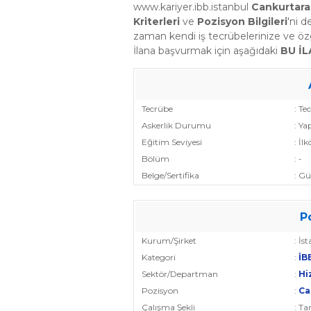
www.kariyer.ibb.istanbul
Cankurtar
Kriterleri
ve
Pozisyon Bilgileri
'ni d
zaman kendi iş tecrübelerinize ve 
İlana başvurmak için aşağıdaki
BU İ
Tecrübe
: Te
Askerlik Durumu
: Ya
Eğitim Seviyesi
: İ
Bölüm
: -
Belge/Sertifika
: G
P
Kurum/Şirket
: İs
Kategori
:
İBB
Sektör/Departman
:
Hi
Pozisyon
:
Ca
Çalışma Şekli
: T