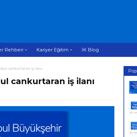
er Rehberi
Kariyer Eğitim
İK Blog
nbul cankurtaran iş ilanı
Pop
ul cankurtaran iş ilanı