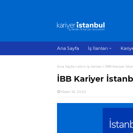
Ana Sayfa
İş İlanları
Kariy
Ana Sayfa
silivri iş ilanları
İBB Kariyer İsta
İBB Kariyer İstanb
Nisan 16, 2020