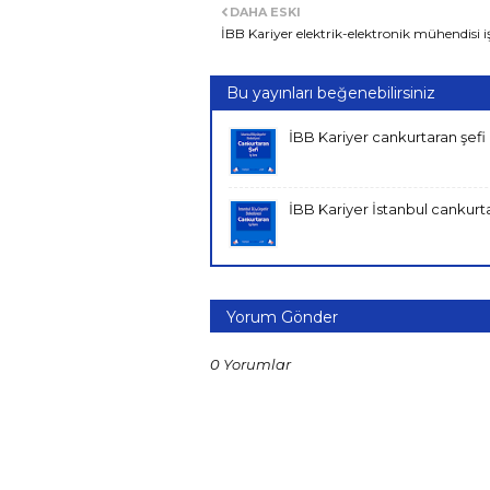
DAHA ESKI
İBB Kariyer elektrik-elektronik mühendisi iş
Bu yayınları beğenebilirsiniz
İBB Kariyer cankurtaran şefi i
İBB Kariyer İstanbul cankurtar
Yorum Gönder
0 Yorumlar