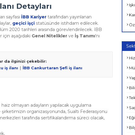
lanı Detayları
Işk
Kam
arı sayfası
İBB Kariyer
tarafından yayınlanan
daylar,
geçici işçi
statüsünde istihdam edilecek.
Öz
lüm 2020 tarihleri arasında görevlendirilecek. İBB
r için aşağıdaki
Genel Nitelikler
ve
İş Tanımı
'nı
Sekt
Hiz
r da ilginizi çekebilir:
Müh
 iş ilanı
|
İBB Cankurtaran Şefi iş ilanı
Yap
Bil
Tek
 haiz olmayan adayların yapılacak uygulama
Sağ
de şirketimizin organizasyonunda, Sualtı Federasyonu
Eği
merkezleri tarafında sertifikalandırma süreci olacak,
Bil
ek,