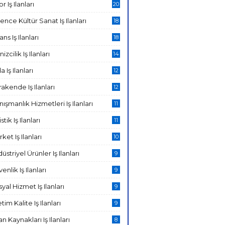
r Iş Ilanları
20
ence Kültür Sanat Iş Ilanları
18
ans Iş Ilanları
18
izcilik Iş Ilanları
14
a Iş Ilanları
12
akende Iş Ilanları
12
ışmanlık Hizmetleri Iş Ilanları
11
stik Iş Ilanları
11
ket Iş Ilanları
10
üstriyel Ürünler Iş Ilanları
9
enlik Iş Ilanları
9
yal Hizmet Iş Ilanları
9
tim Kalite Iş Ilanları
9
an Kaynakları Iş Ilanları
8