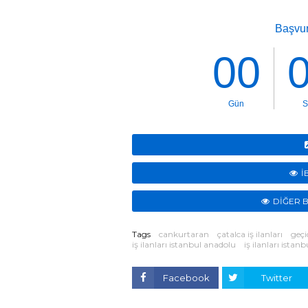
İ
DİĞER B
Tags
cankurtaran
çatalca iş ilanları
geçic
iş ilanları istanbul anadolu
iş ilanları istan
Facebook
Twitter