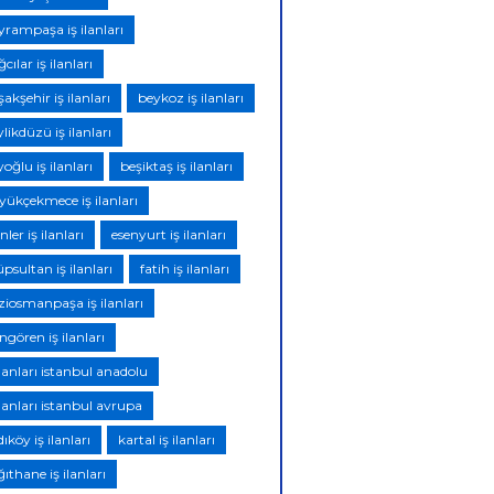
yrampaşa iş ilanları
cılar iş ilanları
akşehir iş ilanları
beykoz iş ilanları
likdüzü iş ilanları
oğlu iş ilanları
beşiktaş iş ilanları
yükçekmece iş ilanları
nler iş ilanları
esenyurt iş ilanları
psultan iş ilanları
fatih iş ilanları
ziosmanpaşa iş ilanları
gören iş ilanları
ilanları istanbul anadolu
ilanları istanbul avrupa
ıköy iş ilanları
kartal iş ilanları
ıthane iş ilanları