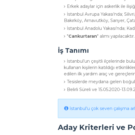
Erkek adaylar için askerlik ile iliş
İstanbul Avrupa Yakası’nda; Sil
Bakırköy, Arnavutköy, Sarıyer, Çat
İstanbul Anadolu Yakası’nda; Kad
"
Cankurtaran
" alımı yapılacaktır.
İş Tanımı
İstanbul’un çeşitli ilçelerinde bul
kullanan kişilerin katıldığı etkinl
edilen ilk yardım araç ve gereçler
Tesislerde meydana gelen boğul
Belirli Süreli ve 15.05.2020-13.09.2
İstanbul’u çok seven çalışma ark
Aday Kriterleri ve P