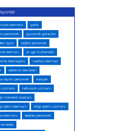
isyonlar
mizlik elemanı
şoför
ro personeli
güvenlik görevlisi
en işçisi
sağlık personeli
knik eleman
ar-ge mühendisi
ktrik teknisyeni
vasıfsız eleman
ı
elektrik teknikeri
sa reyon personeli
kasiyer
s uzmanı
network uzmanı
ğrı merkezi asistanı
lgi işlem elemanı
bilgi işlem uzmanı
po elemanı
destek personeli
ramedik