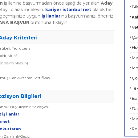
an
iş ilanına başvurmadan önce aşağıda yer alan
Aday
Bil
etaylı olarak inceleyin.
kariyer istanbul net
olarak her
özgeçmişinize uygun
iş ilanları
na başvurmanızı öneririz.
Kaf
LANA BAŞVUR
butonuna tıklayın.
Vet
Çağ
Aday Kriterleri
Hız
crübeli, Tecrübesiz
pıldı, Muaf
Met
lköğretim(Mezun)
Mob
Çoc
ümüş Cankurtaran Sertifikası
Tek
ozisyon Bilgileri
Bas
tanbul Büyükşehir Belediyesi
Day
 İş İlanları
Med
zmet
Rek
nkurtaran
am Zamanlı/Geçici