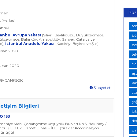
Poz
leman
k (Herkes)
te
tanbul
tanbul Avrupa Yakası
(Silivri, Beylikdüzü, Büyükçekmece,
bü
ükçekmece, Bakırköy, Arnavutköy, Sarıyer, Çatalca ve
p),
İstanbul Anadolu Yakası
(Kadıköy, Beykoz ve Şile)
bed
Nisan 2020
te
ele
 Nisan 2020
aşç
BB9-CANK5GK
ka
Şikayet et
cb
ça
letişim Bilgileri
bi
O 153
de
smaniye Mah. Çobançeşme Koşuyolu Bulvarı No:5, Bakırköy /
nbul (İBB Ek Hizmet Binası - İBB İştirakler Koordinasyon
pa
ürlüğü)