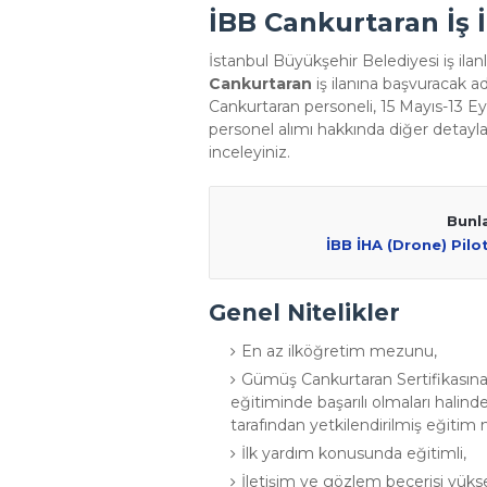
İBB Cankurtaran İş İ
İstanbul Büyükşehir Belediyesi iş ilanl
Cankurtaran
iş ilanına başvuracak a
Cankurtaran personeli, 15 Mayıs-13 Ey
personel alımı hakkında diğer detayla
inceleyiniz.
Bunla
İBB İHA (Drone) Pilotu
Genel Nitelikler
En az ilköğretim mezunu,
Gümüş Cankurtaran Sertifikasına
eğitiminde başarılı olmaları halin
tarafından yetkilendirilmiş eğitim 
İlk yardım konusunda eğitimli,
İletişim ve gözlem becerisi yüks