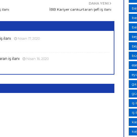
DAHA YENI
ba
 ilanı
İBB Kariyer cankurtaran şefi iş ilanı
bağ
baş
bey
ş ilanı
Nisan 17, 2020
bey
bü
an iş ilanı
Nisan 16, 2020
ese
eyü
ga
gün
iş 
iş 
kad
kağ