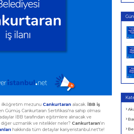
Günc
Kate
az ilköğretim mezunu
Cankurtaran
alacak.
İBB iş
Ak
en Gümüş Cankurtaran Sertifikası'na sahip olması
 adaylar İBB tarafından eğitimlere alınacak ve
Ban
n diğer uzmanlık ve nitelikler neler?
Cankurtaran
'ın
Bel
anları
hakkında tüm detaylar kariyeristanbul.net'te!