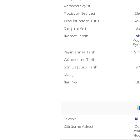
Personel Sayısı
: -
Pozisyon Seviyesi
: E
Özel İstihdam Türü
: Yo
Çalışma Yeri
: İs
İkamet Tercihi
:
İs
Küç
Eyü
Yayınlanma Tarihi
: 9 
Güncelleme Tarihi
: -
Son Başvuru Tarihi
: 19
Maaş
: -
İlan No
: I
İ
Telefon
:
AL
Görüşme Adresi
: O
İsta
Müd