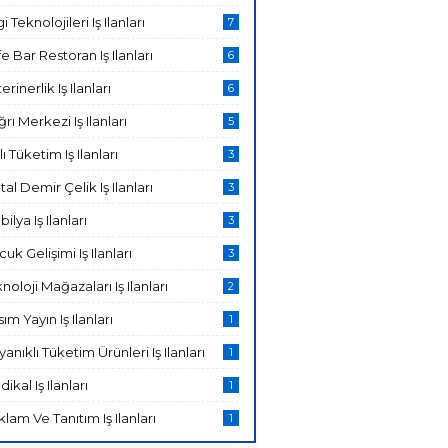
gi Teknolojileri Iş Ilanları
7
e Bar Restoran Iş Ilanları
6
erinerlik Iş Ilanları
6
rı Merkezi Iş Ilanları
5
lı Tüketim Iş Ilanları
3
al Demir Çelik Iş Ilanları
3
ilya Iş Ilanları
3
uk Gelişimi Iş Ilanları
3
noloji Mağazaları Iş Ilanları
2
ım Yayın Iş Ilanları
1
anıklı Tüketim Ürünleri Iş Ilanları
1
ikal Iş Ilanları
1
lam Ve Tanıtım Iş Ilanları
1