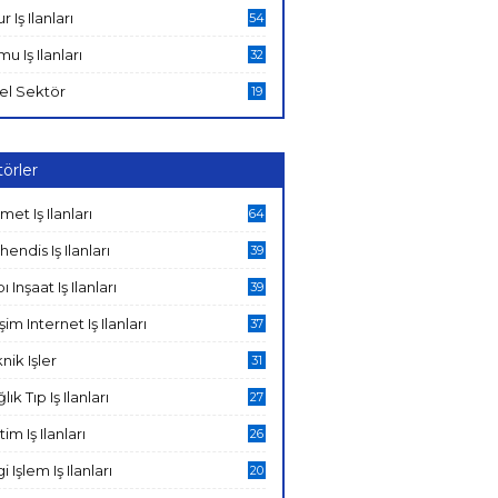
ur Iş Ilanları
54
u Iş Ilanları
32
el Sektör
19
örler
met Iş Ilanları
64
endis Iş Ilanları
39
ı Inşaat Iş Ilanları
39
işim Internet Iş Ilanları
37
nik Işler
31
lık Tıp Iş Ilanları
27
tim Iş Ilanları
26
gi Işlem Iş Ilanları
20