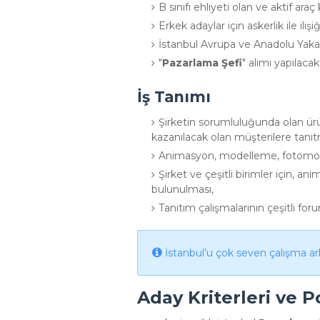
B sınıfı ehliyeti olan ve aktif araç
Erkek adaylar için askerlik ile iliş
İstanbul Avrupa ve Anadolu Yaka
"
Pazarlama Şefi
" alımı yapılacakt
İş Tanımı
Şirketin sorumluluğunda olan ürü
kazanılacak olan müşterilere tanıt
Animasyon, modelleme, fotomontaj
Şirket ve çeşitli birimler için, a
bulunulması,
Tanıtım çalışmalarının çeşitli fo
İstanbul’u çok seven çalışma ark
Aday Kriterleri ve P