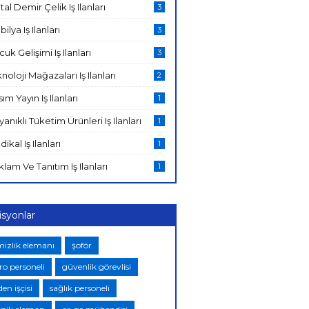
al Demir Çelik Iş Ilanları
3
ilya Iş Ilanları
3
uk Gelişimi Iş Ilanları
3
noloji Mağazaları Iş Ilanları
2
ım Yayın Iş Ilanları
1
anıklı Tüketim Ürünleri Iş Ilanları
1
ikal Iş Ilanları
1
lam Ve Tanıtım Iş Ilanları
1
isyonlar
mizlik elemanı
şoför
ro personeli
güvenlik görevlisi
en işçisi
sağlık personeli