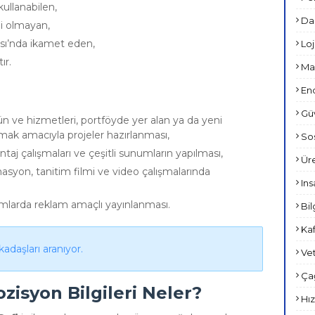
 kullanabilen,
Dan
iği olmayan,
sı’nda ikamet eden,
Loji
ır.
Mar
End
Güv
n ve hizmetleri, portföyde yer alan ya da yeni
mak amacıyla projeler hazırlanması,
Sos
 çalışmaları ve çeşitli sunumların yapılması,
Üre
nimasyon, tanitim filmi ve video çalışmalarında
Ins
rumlarda reklam amaçlı yayınlanması.
Bil
Kaf
adaşları aranıyor.
Vet
Çağ
ozisyon Bilgileri Neler?
Hız