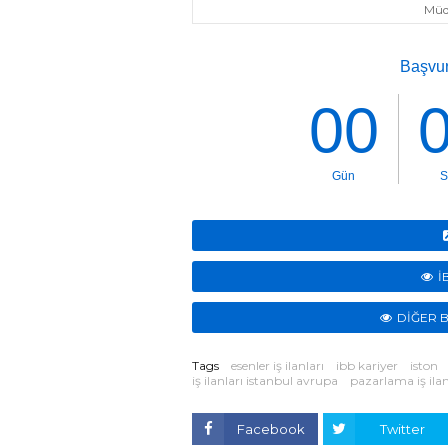
Müd
İ
DİĞER B
Tags
esenler iş ilanları
ibb kariyer
iston
iş ilanları istanbul avrupa
pazarlama iş ilan
Facebook
Twitter