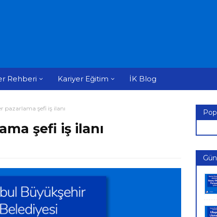
er Rehberi
Kariyer Eğitim
İK Blog
r pazarlama şefi iş ilanı
Pop
ma şefi iş ilanı
Günc