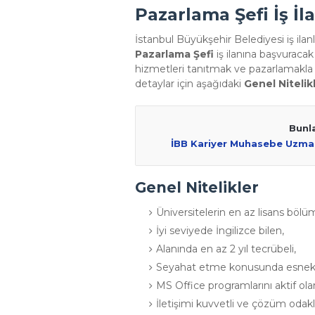
Pazarlama Şefi İş İl
İstanbul Büyükşehir Belediyesi iş ilanl
Pazarlama Şefi
iş ilanına başvuraca
hizmetleri tanıtmak ve pazarlamakla 
detaylar için aşağıdaki
Genel Nitelik
Bunla
İBB Kariyer Muhasebe Uzmanı
Genel Nitelikler
Üniversitelerin en az lisans böl
İyi seviyede İngilizce bilen,
Alanında en az 2 yıl tecrübeli,
Seyahat etme konusunda esnek
MS Office programlarını aktif olar
İletişimi kuvvetli ve çözüm odaklı