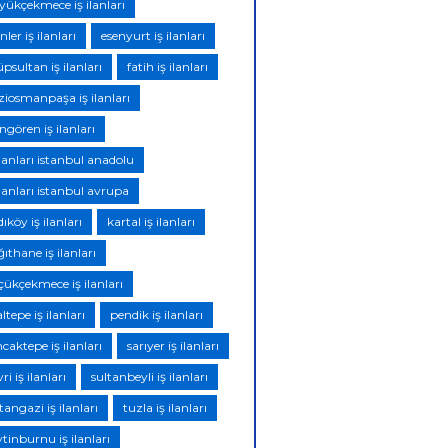
yükçekmece iş ilanları
nler iş ilanları
esenyurt iş ilanları
psultan iş ilanları
fatih iş ilanları
ziosmanpaşa iş ilanları
gören iş ilanları
ilanları istanbul anadolu
ilanları istanbul avrupa
ıköy iş ilanları
kartal iş ilanları
ıthane iş ilanları
çükçekmece iş ilanları
tepe iş ilanları
pendik iş ilanları
caktepe iş ilanları
sarıyer iş ilanları
ivri iş ilanları
sultanbeyli iş ilanları
tangazi iş ilanları
tuzla iş ilanları
tinburnu iş ilanları