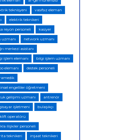
knik eleman
ar-ge mühendisi
ktrik teknisyeni
vasıfsız eleman
ı
elektrik teknikeri
sa reyon personeli
kasiyer
s uzmanı
network uzmanı
ğrı merkezi asistanı
lgi işlem elemanı
bilgi işlem uzmanı
po elemanı
destek personeli
ramedik
insel engelliler öğretmeni
cuk gelişimi uzmanı
antrenör
gisayar işletmeni
bulaşıkçı
klift operatörü
kla ilişkiler personeli
ita teknikeri
inşaat teknikeri