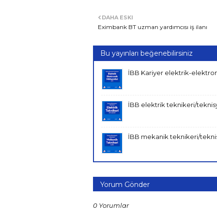
DAHA ESKI
Eximbank BT uzman yardımcısı iş ilanı
Bu yayınları beğenebilirsiniz
İBB Kariyer elektrik-elektron
İBB elektrik teknikeri/teknisye
İBB mekanik teknikeri/teknisy
Yorum Gönder
0 Yorumlar