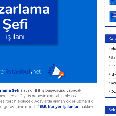
Kate
Ak
Ban
Bel
Işk
Kam
rlama Şefi
alacak.
İBB iş başvurusu
yapacak
Öz
ında en az 2 yıl iş deneyimine sahip olması
lmesi tercih edilecek. Adaylarda aranan diğer uzmanlık
in görev tanımı nedir?
İBB Kariyer iş ilanları
hakkında
Sekt