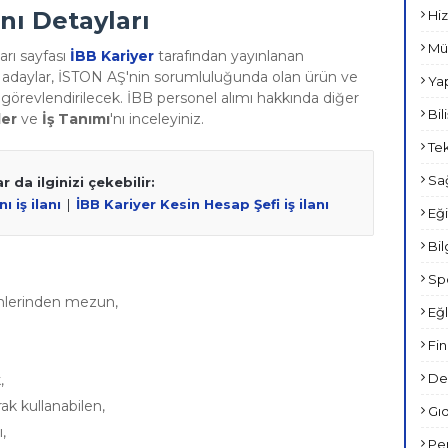
anı Detayları
Hiz
Müh
arı sayfası
İBB Kariyer
tarafından yayınlanan
k adaylar, İSTON AŞ'nin sorumluluğunda olan ürün ve
Yap
görevlendirilecek. İBB personel alımı hakkında diğer
Bil
ler
ve
İş Tanımı
'nı inceleyiniz.
Tek
Sağ
r da ilginizi çekebilir:
 iş ilanı
|
İBB Kariyer Kesin Hesap Şefi iş ilanı
Eği
Bil
Spo
ümlerinden mezun,
Eğl
Fin
Den
,
ak kullanabilen,
Gıd
,
Per