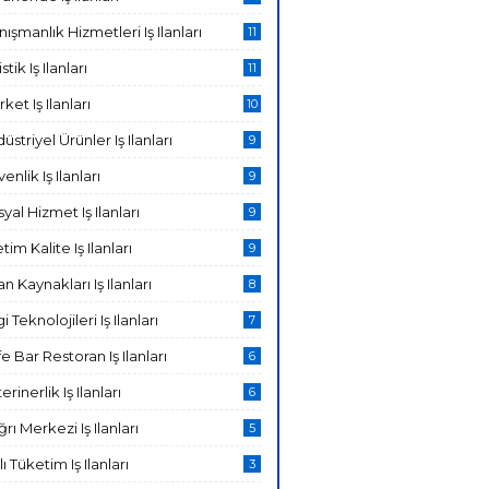
ışmanlık Hizmetleri Iş Ilanları
11
stik Iş Ilanları
11
ket Iş Ilanları
10
üstriyel Ürünler Iş Ilanları
9
enlik Iş Ilanları
9
yal Hizmet Iş Ilanları
9
tim Kalite Iş Ilanları
9
an Kaynakları Iş Ilanları
8
gi Teknolojileri Iş Ilanları
7
e Bar Restoran Iş Ilanları
6
erinerlik Iş Ilanları
6
rı Merkezi Iş Ilanları
5
lı Tüketim Iş Ilanları
3