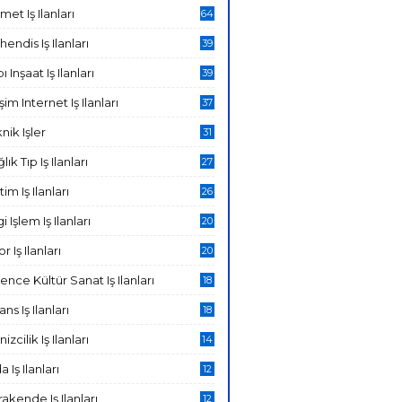
met Iş Ilanları
64
endis Iş Ilanları
39
ı Inşaat Iş Ilanları
39
işim Internet Iş Ilanları
37
nik Işler
31
lık Tıp Iş Ilanları
27
tim Iş Ilanları
26
gi Işlem Iş Ilanları
20
r Iş Ilanları
20
ence Kültür Sanat Iş Ilanları
18
ans Iş Ilanları
18
izcilik Iş Ilanları
14
a Iş Ilanları
12
akende Iş Ilanları
12