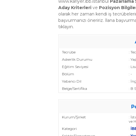
www.kariyer.ibb.istanbul
Pazarlama 
Aday Kriterleri
ve
Pozisyon Bilgile
olarak her zaman kendi iş tecrübele
başvurmanızı öneririz. İlana başvurma
tıklayın.
Tecrübe
: Te
Askerlik Durumu
: Ya
Eğitim Seviyesi
: Li
Bölüm
: -
Yabancı Dil
: İng
Belge/Sertifika
: B 
P
Kurum/Şirket
: İs
ve H
Kategori
:
İBB
Sektör/Departman
:
Ya