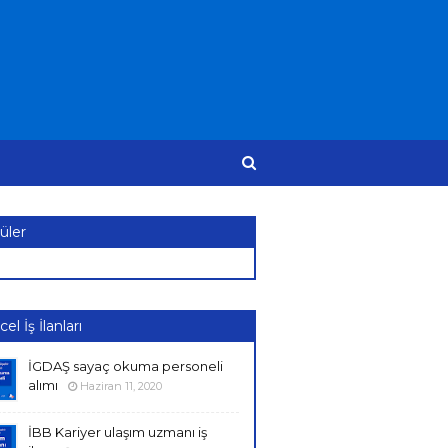
üler
el İş İlanları
İGDAŞ sayaç okuma personeli
alımı
Haziran 11, 2020
İBB Kariyer ulaşım uzmanı iş