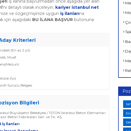
Şefi
iş ilanına başvurmadan önce aşağıda yer alan
Met
ri
'ni detaylı olarak inceleyin.
kariyer istanbul net
Mob
rinize ve özgeçmişinize uygun
iş ilanları
na
k için aşağıdaki
BU İLANA BAŞVUR
butonuna
Çoc
Tek
Aday Kriterleri
Bas
crübeli (En az 2 yıl)
Day
pıldı, Muaf
Med
sans(Mezun)
Rek
ilizce (İyi)
Sınıfı Sürücü Belgesi
Poz
ozisyon Bilgileri
te
tanbul Büyükşehir Belediyesi / İSTON İstanbul Beton Elemanları
bü
azır Beton Fabrikaları San. ve Tic. AŞ
bed
 İş İlanları
pı İnşaat
,
Pazarlama