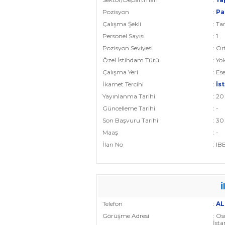
Pozisyon
:
Pa
Çalışma Şekli
: T
Personel Sayısı
: 1
Pozisyon Seviyesi
: Or
Özel İstihdam Türü
: Yo
Çalışma Yeri
: Es
İkamet Tercihi
:
İs
Yayınlanma Tarihi
: 2
Güncelleme Tarihi
: -
Son Başvuru Tarihi
: 3
Maaş
: -
İlan No
: I
İ
Telefon
:
AL
Görüşme Adresi
: O
İsta