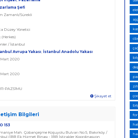
te
zarlama Şefi
ele
am Zamanlı/Sürekli
aşç
ka
ta Düzey Yönetici
k (Herkes)
cb
enler / İstanbul
ça
tanbul Avrupa Yakası
,
İstanbul Anadolu Yakası
bi
0 Mart 2020
de
0 Mart 2020
pa
zih
BB11-PAZS1MU
ço
Şikayet et
bil
letişim Bilgileri
for
hal
O 153
smaniye Mah. Çobançeşme Koşuyolu Bulvarı No:5, Bakırköy /
har
nbul (İBB Ek Hizmet Binası - İBB İştirakler Koordinasyon