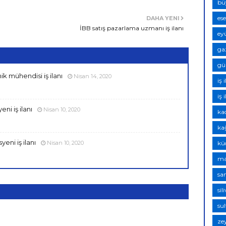
bü
ese
DAHA YENI
İBB satış pazarlama uzmanı iş ilanı
eyü
ga
gün
ik mühendisi iş ilanı
Nisan 14, 2020
iş 
iş 
ni iş ilanı
Nisan 10, 2020
kad
kağ
eni iş ilanı
kü
Nisan 10, 2020
mal
san
sil
sul
zey