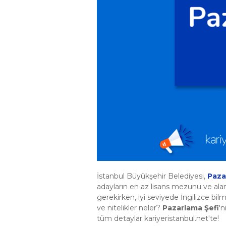
İstanbul Büyükşehir Belediyesi,
Paza
adayların en az lisans mezunu ve alan
gerekirken, iyi seviyede İngilizce bi
ve nitelikler neler?
Pazarlama Şefi
'n
tüm detaylar kariyeristanbul.net'te!