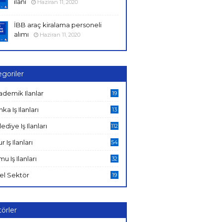
ilanı
Haziran 11, 2020
İBB araç kiralama personeli
alımı
Haziran 11, 2020
goriler
ademik Ilanlar
19
ka Iş Ilanları
13
ediye Iş Ilanları
112
ur Iş Ilanları
54
u Iş Ilanları
32
el Sektör
19
örler