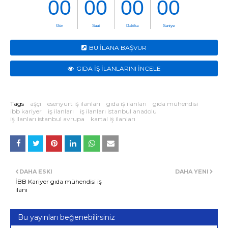
BU İLANA BAŞVUR
GIDA İŞ İLANLARINI İNCELE
Tags
aşçı
esenyurt iş ilanları
gıda iş ilanları
gıda mühendisi
ibb kariyer
iş ilanları
iş ilanları istanbul anadolu
iş ilanları istanbul avrupa
kartal iş ilanları
DAHA ESKI
DAHA YENI
İBB Kariyer gıda mühendisi iş
ilanı
Bu yayınları beğenebilirsiniz