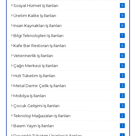
Sosyal Hizmet Iş Ilanları
9
Üretim Kalite Iş Ilanları
9
Insan Kaynakları Iş Ilanları
8
Bilgi Teknolojileri Iş Ilanları
7
Kafe Bar Restoran Iş Ilanları
6
Veterinerlik Iş Ilanları
6
Çağrı Merkezi Iş Ilanları
5
Hızlı Tüketim Iş Ilanları
3
Metal Demir Çelik Iş Ilanları
3
Mobilya Iş Ilanları
3
Çocuk Gelişimi Iş Ilanları
3
Teknoloji Mağazaları Iş Ilanları
2
Basım Yayın Iş Ilanları
1
Dayanıklı Tüketim Ürünleri Iş Ilanları
1