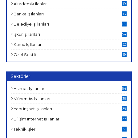
Akademik Ilanlar
19
Banka Iş Ilanları
13
Belediye Iş Ilanları
112
Işkur Iş Ilanları
54
Kamu Iş Ilanları
32
Özel Sektör
19
Sektörler
Hizmet Iş Ilanları
64
Mühendis Iş Ilanları
39
Yapı Inşaat Iş Ilanları
39
Bilişim Internet Iş Ilanları
37
Teknik Işler
31