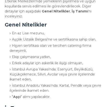
Etkinlik Merkezleri'nde yemeklerin pişirilmesi ve uygun
koşullarda servis edilmesi ile görevlendirilecek. Diğer
detaylar için aşağıdaki
Genel Nitelikler
,
İş Tanımı
'nı
inceleyiniz.
Genel Nitelikler
En az Lise mezunu,
Aşçılık Ustalık Belgesi’ne ve sertifikasına sahip olan,
Hijyen sertifikası olan ve tercihen catering firma
deneyimli,
Ekip çalışmasına yatkın,
Erkek adaylar için askerlik ile ilişiği olmayan,
İstanbul Avrupa Yakası’nda; Esenyurt, Beylikdüzü,
Küçükçekmece, Silivri, Avcılar veya çevre ilçelerinde
ikamet eden,
İstanbul Anadolu Yakası’nda; Kartal, Pendik veya çevre
ilçelerinde ikamet eden.
"
Aşçı
" alımı yapılacaktır.