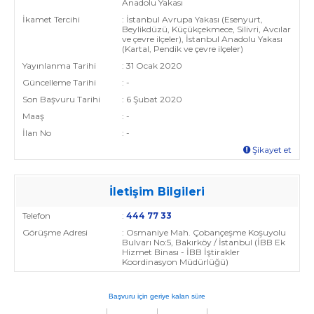
Anadolu Yakası
İkamet Tercihi
: İstanbul Avrupa Yakası (Esenyurt,
Beylikdüzü, Küçükçekmece, Silivri, Avcılar
ve çevre ilçeler), İstanbul Anadolu Yakası
(Kartal, Pendik ve çevre ilçeler)
Yayınlanma Tarihi
: 31 Ocak 2020
Güncelleme Tarihi
: -
Son Başvuru Tarihi
: 6 Şubat 2020
Maaş
: -
İlan No
: -
Şikayet et
İletişim Bilgileri
Telefon
:
444 77 33
Görüşme Adresi
: Osmaniye Mah. Çobançeşme Koşuyolu
Bulvarı No:5, Bakırköy / İstanbul (İBB Ek
Hizmet Binası - İBB İştirakler
Koordinasyon Müdürlüğü)