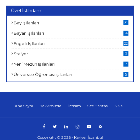
Özel İstihdam
Bay Iş Ilanları
31
Bayan Iş Ilanları
14
Engelli Iş Ilanları
22
Stajyer
3
Yeni Mezun Iş Ilanları
7
Üniversite Öğrencisi Iş Ilanları
5
Ana Sayfa
Hakkımızda
İletişim
Site Haritası
S.S.S.
Copyright ©
2026 -
Kariyer İstanbul