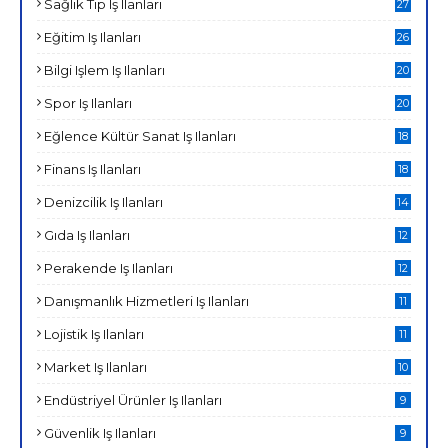
Sağlık Tıp Iş Ilanları
27
Eğitim Iş Ilanları
26
Bilgi Işlem Iş Ilanları
20
Spor Iş Ilanları
20
Eğlence Kültür Sanat Iş Ilanları
18
Finans Iş Ilanları
18
Denizcilik Iş Ilanları
14
Gıda Iş Ilanları
12
Perakende Iş Ilanları
12
Danışmanlık Hizmetleri Iş Ilanları
11
Lojistik Iş Ilanları
11
Market Iş Ilanları
10
Endüstriyel Ürünler Iş Ilanları
9
Güvenlik Iş Ilanları
9