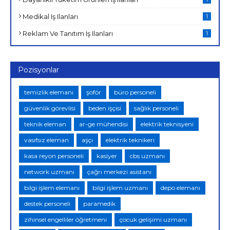
Medikal Iş Ilanları
1
Reklam Ve Tanıtım Iş Ilanları
1
Pozisyonlar
temizlik elemanı
şoför
büro personeli
güvenlik görevlisi
beden işçisi
sağlık personeli
teknik eleman
ar-ge mühendisi
elektrik teknisyeni
vasıfsız eleman
aşçı
elektrik teknikeri
kasa reyon personeli
kasiyer
cbs uzmanı
network uzmanı
çağrı merkezi asistanı
bilgi işlem elemanı
bilgi işlem uzmanı
depo elemanı
destek personeli
paramedik
zihinsel engelliler öğretmeni
çocuk gelişimi uzmanı