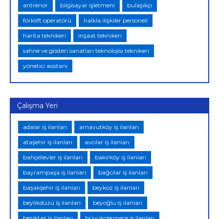
antrenör
bilgisayar işletmeni
bulaşıkçı
forklift operatörü
halkla ilişkiler personeli
harita teknikeri
inşaat teknikeri
sahne ve gösteri sanatları teknolojisi teknikeri
yönetici asistanı
Çalışma Yeri
adalar iş ilanları
arnavutköy iş ilanları
ataşehir iş ilanları
avcılar iş ilanları
bahçelievler iş ilanları
bakırköy iş ilanları
bayrampaşa iş ilanları
bağcılar iş ilanları
başakşehir iş ilanları
beykoz iş ilanları
beylikdüzü iş ilanları
beyoğlu iş ilanları
beşiktaş iş ilanları
büyükçekmece iş ilanları