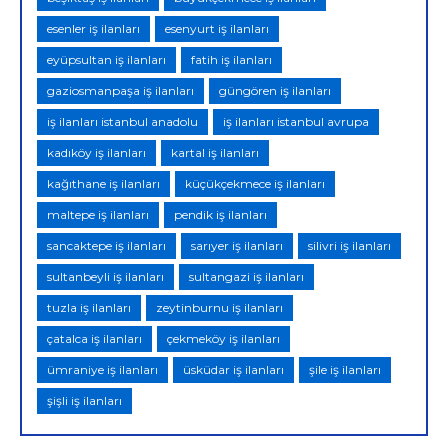
esenler iş ilanları
esenyurt iş ilanları
eyüpsultan iş ilanları
fatih iş ilanları
gaziosmanpaşa iş ilanları
güngören iş ilanları
iş ilanları istanbul anadolu
iş ilanları istanbul avrupa
kadıköy iş ilanları
kartal iş ilanları
kağıthane iş ilanları
küçükçekmece iş ilanları
maltepe iş ilanları
pendik iş ilanları
sancaktepe iş ilanları
sarıyer iş ilanları
silivri iş ilanları
sultanbeyli iş ilanları
sultangazi iş ilanları
tuzla iş ilanları
zeytinburnu iş ilanları
çatalca iş ilanları
çekmeköy iş ilanları
ümraniye iş ilanları
üsküdar iş ilanları
şile iş ilanları
şişli iş ilanları