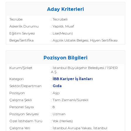
Aday Kriterleri
Tecrübe
: Tecrübeli
Askerlik Durumu
: Yapıldı, Muaf
Eğitim Seviyesi
: Lise(Mezun)
Belge/Sertifika
: Aşçılık Ustalık Belgesi, Hijyen Sertifikası
Pozisyon Bilgileri
Kurum/Şirket
: İstanbul Büyükşehir Belediyesi / İSPER
A.Ş.
Kategori
:
İBB Kariyer İş İlanları
Sektör/Departman
:
Gıda
Pozisyon
: Aşçı
Çalışma Şekli
: Tam Zamanlı/Sürekli
Personel Sayısı
: 8
Pozisyon Seviyesi
: Uzman
Özel İstihdam Türü
: Yok (Herkes)
Çalışma Yeri
: İstanbul Avrupa Yakası, İstanbul