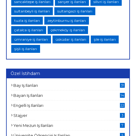
sancaktepe iş ilanları
sarıyer iş ilanları
silivri iş ilanları
sultanbeyli iş ilanları
sultangazi iş ilanları
tuzla iş ilanları
zeytinburnu iş ilanları
çatalca iş ilanları
çekmeköy iş ilanları
ümraniye iş ilanları
üsküdar iş ilanları
şile iş ilanları
şişli iş ilanları
Özel İstihdam
Bay Iş Ilanları
31
Bayan Iş Ilanları
14
Engelli Iş Ilanları
22
Stajyer
3
Yeni Mezun Iş Ilanları
7
Üniversite Öğrencisi Iş Ilanları
5