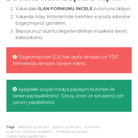
Yukarıdaki
İLAN FORMUNU İNCELE
butonuna tıklayın.
Yukarıda Aday Kriterleri'nde belirtilen e-posta adresine
özgeçmişinizi gönderin.
Başvurunuz olumlu değerlendirilirse mülakata davet
edileceksiniz.
Özgeçmişinizin (CV) tek sayfa olmasını ve PDF
formatında olmasını tavsiye ederiz.
Aşağıdaki sosyal medya paylaşım butonları ile
ilanları paylaşabilirsiniz. Görüş, öneri ve sorularınız için
yorum yapabilirsiniz.
Tags
belediye iş ilanları
eğitim iş ilanları
iş ilanları
iş ilanları istanbul anadolu
maltepe iş ilanları
matematik öğretmeni