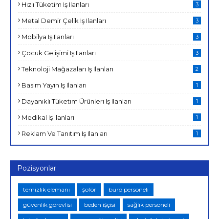
Hızlı Tüketim Iş Ilanları
3
Metal Demir Çelik Iş Ilanları
3
Mobilya Iş Ilanları
3
Çocuk Gelişimi Iş Ilanları
3
Teknoloji Mağazaları Iş Ilanları
2
Basım Yayın Iş Ilanları
1
Dayanıklı Tüketim Ürünleri Iş Ilanları
1
Medikal Iş Ilanları
1
Reklam Ve Tanıtım Iş Ilanları
1
Pozisyonlar
temizlik elemanı
şoför
büro personeli
güvenlik görevlisi
beden işçisi
sağlık personeli