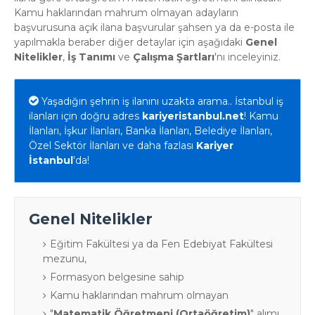
Kamu haklarından mahrum olmayan adayların
başvurusuna açık ilana başvurular şahsen ya da e-posta ile
yapılmakla beraber diğer detaylar için aşağıdaki
Genel
Nitelikler
,
İş Tanımı
ve
Çalışma Şartları
'nı inceleyiniz.
Yaşadığın şehrin iş ilanını uzakta arama.. İstanbul iş
ilanları için doğru adres
kariyeristanbul.net
! Kamu
İlanları, İşkur İlanları, Banka İlanları, Belediye İlanları,
Özel Sektör İlanları ve daha fazlası
Kariyer
İstanbul
'da!
Genel Nitelikler
Eğitim Fakültesi ya da Fen Edebiyat Fakültesi
mezunu,
Formasyon belgesine sahip
Kamu haklarından mahrum olmayan
"
Matematik Öğretmeni (Ortaöğretim)
" alımı