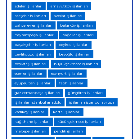
adalar iş ilanları
arnavutköy iş ilanları
ataşehir iş ilanları
avcılar iş ilanları
bahçelievler iş ilanları
bakırköy iş ilanları
bayrampaşa iş ilanları
bağcılar iş ilanları
başakşehir iş ilanları
beykoz iş ilanları
beylikdüzü iş ilanları
beyoğlu iş ilanları
beşiktaş iş ilanları
büyükçekmece iş ilanları
esenler iş ilanları
esenyurt iş ilanları
eyüpsultan iş ilanları
fatih iş ilanları
gaziosmanpaşa iş ilanları
güngören iş ilanları
iş ilanları istanbul anadolu
iş ilanları istanbul avrupa
kadıköy iş ilanları
kartal iş ilanları
kağıthane iş ilanları
küçükçekmece iş ilanları
maltepe iş ilanları
pendik iş ilanları