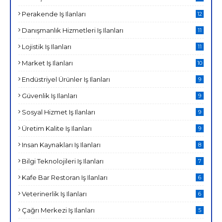
Perakende Iş Ilanları
12
Danışmanlık Hizmetleri Iş Ilanları
11
Lojistik Iş Ilanları
11
Market Iş Ilanları
10
Endüstriyel Ürünler Iş Ilanları
9
Güvenlik Iş Ilanları
9
Sosyal Hizmet Iş Ilanları
9
Üretim Kalite Iş Ilanları
9
Insan Kaynakları Iş Ilanları
8
Bilgi Teknolojileri Iş Ilanları
7
Kafe Bar Restoran Iş Ilanları
6
Veterinerlik Iş Ilanları
6
Çağrı Merkezi Iş Ilanları
5