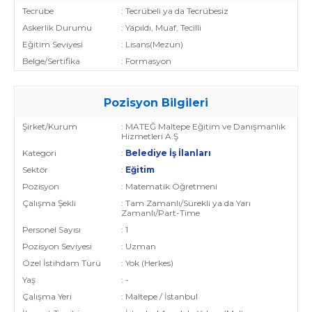
Tecrübe
: Tecrübeli ya da Tecrübesiz
Askerlik Durumu
: Yapıldı, Muaf, Tecilli
Eğitim Seviyesi
: Lisans(Mezun)
Belge/Sertifika
: Formasyon
Pozisyon Bilgileri
Şirket/Kurum
: MATEĞ Maltepe Eğitim ve Danışmanlık
Hizmetleri A.Ş
Kategori
:
Belediye İş İlanları
Sektör
:
Eğitim
Pozisyon
: Matematik Öğretmeni
Çalışma Şekli
: Tam Zamanlı/Sürekli ya da Yarı
Zamanlı/Part-Time
Personel Sayısı
: 1
Pozisyon Seviyesi
: Uzman
Özel İstihdam Türü
: Yok (Herkes)
Yaş
: -
Çalışma Yeri
: Maltepe / İstanbul