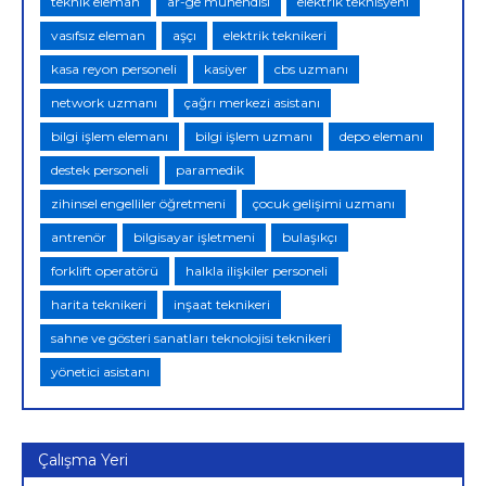
teknik eleman
ar-ge mühendisi
elektrik teknisyeni
vasıfsız eleman
aşçı
elektrik teknikeri
kasa reyon personeli
kasiyer
cbs uzmanı
network uzmanı
çağrı merkezi asistanı
bilgi işlem elemanı
bilgi işlem uzmanı
depo elemanı
destek personeli
paramedik
zihinsel engelliler öğretmeni
çocuk gelişimi uzmanı
antrenör
bilgisayar işletmeni
bulaşıkçı
forklift operatörü
halkla ilişkiler personeli
harita teknikeri
inşaat teknikeri
sahne ve gösteri sanatları teknolojisi teknikeri
yönetici asistanı
Çalışma Yeri