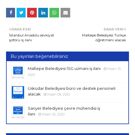
DAHA ESKI
DAHA YENI
İstanbul Anadolu sevkiyat
Maltepe Belediyesi Türkçe
şoförü iş ilanı
öğretmeni alacak
Bu yayınları beğenebilirsiniz
Maltepe Belediyesi İSG uzmanı iş ilanı
Nisan 10,
2020
Üsküdar Belediyesi büro ve destek personeli
alacak
Nisan 06, 2020
Sarıyer Belediyesi çevre mühendisi iş
ilanı
Nisan 02, 2020