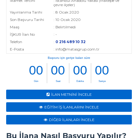
İkamet Tercihi
: İstanbul Anadolu Yakası (Maltepe ve
çevre ilçeler)
Yayınlanma Tarihi
: 8 Ocak 2020
Son Başvuru Tarihi
: 10 Ocak 2020
Maaş
: Belirtilmedi
İŞKUR İlan No
: -
Telefon
:
0 216 489 10 32
E-Posta
: info@matasgrup.com.tr
İLAN METNİNİ İNCELE
EĞİTİM İŞ İLANLARINI İNCELE
DİĞER İLANLARI İNCELE
Bu İlana Nasıl Başvuru Yapılır?