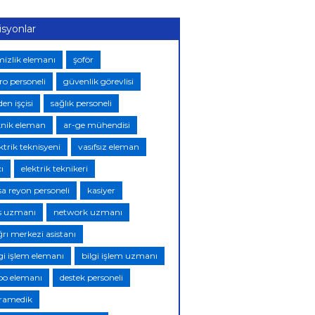
isyonlar
mizlik elemanı
şoför
ro personeli
güvenlik görevlisi
en işçisi
sağlık personeli
knik eleman
ar-ge mühendisi
ktrik teknisyeni
vasıfsız eleman
ı
elektrik teknikeri
sa reyon personeli
kasiyer
s uzmanı
network uzmanı
ğrı merkezi asistanı
lgi işlem elemanı
bilgi işlem uzmanı
po elemanı
destek personeli
ramedik