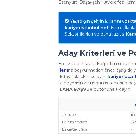
Esenyurt, Başakşehir, Avcılar'da ikame
Yaşadığın şehrin iş ilanını uzakta
kariyeristanbul.net
! Kamu İlanlar
Sektör İlanları ve daha fazlası
Kari
Aday Kriterleri ve P
En az ve en fazla ilköğretim mezunu
İlanı
na başvurmadan önce aşağıda y
detaylı olarak inceleyin.
kariyeristan
özgeçmişinize uygun iş ilanlarına baş
İLANA BAŞVUR
butonuna tıklayın.
Tecrübe
: Te
Eğitim Seviyesi
: İ
Belge/Sertifika
: -