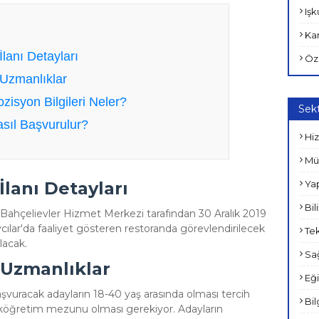
Işk
Kam
İlanı Detayları
Öz
 Uzmanlıklar
ozisyon Bilgileri Neler?
Sekt
Nasıl Başvurulur?
Hiz
Müh
Yap
İlanı Detayları
Bil
 Bahçelievler Hizmet Merkezi tarafından 30 Aralık 2019
vcılar'da faaliyet gösteren restoranda görevlendirilecek
Tek
lacak.
Sağ
 Uzmanlıklar
Eği
başvuracak adayların 18-40 yaş arasında olması tercih
Bil
 ilköğretim mezunu olması gerekiyor. Adayların