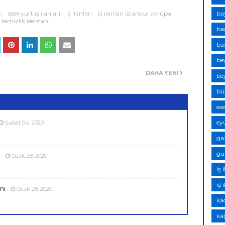
ba
ı
esenyurt iş ilanları
iş ilanları
iş ilanları istanbul avrupa
temizlik elemanı
bağ
baş
bey
DAHA YENI
bey
bü
ese
eyü
Şubat 04, 2020
ga
gün
ı
Ocak 28, 2020
iş 
iş 
nı
Ocak 28, 2020
kad
kağ