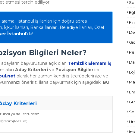
t etmesi tercih ediliyor.
Spo
Eğl
 arama.. İstanbul iş ilanları için doğru adres
Fin
ı, İşkur İlanları, Banka İlanları, Belediye İlanları, Özel
Den
yer İstanbul
'da!
Gıd
ozisyon Bilgileri Neler?
Per
Dan
 adayların başvurusuna açık olan
Temizlik Elemanı İş
er alan
Aday Kriterleri
ve
Pozisyon Bilgileri
'ni
Loji
bul.net
olarak her zaman kendi iş tecrübelerinize ve
Mar
vurmanızı öneririz. İlana başvurmak için aşağıdaki
BU
End
Güv
Aday Kriterleri
Sos
crübeli ya da Tecrübesiz
lköğretim(Mezun)
Üre
Ins