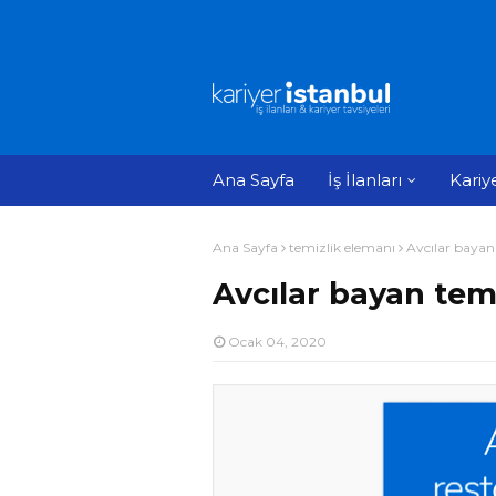
Ana Sayfa
İş İlanları
Kariy
Ana Sayfa
temizlik elemanı
Avcılar bayan 
Avcılar bayan temi
Ocak 04, 2020