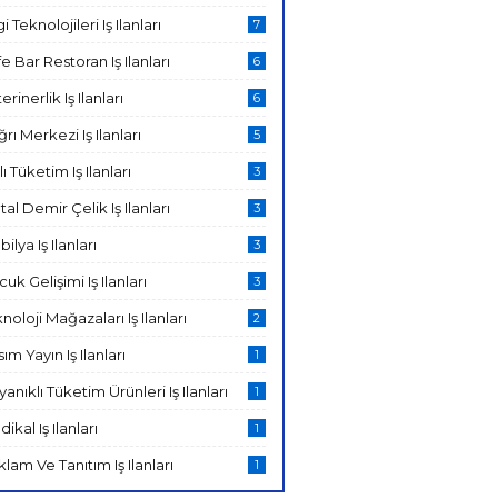
gi Teknolojileri Iş Ilanları
7
e Bar Restoran Iş Ilanları
6
erinerlik Iş Ilanları
6
rı Merkezi Iş Ilanları
5
lı Tüketim Iş Ilanları
3
al Demir Çelik Iş Ilanları
3
ilya Iş Ilanları
3
uk Gelişimi Iş Ilanları
3
noloji Mağazaları Iş Ilanları
2
ım Yayın Iş Ilanları
1
anıklı Tüketim Ürünleri Iş Ilanları
1
ikal Iş Ilanları
1
lam Ve Tanıtım Iş Ilanları
1