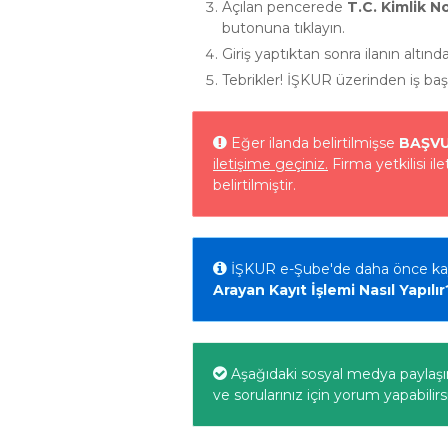
Açılan pencerede
T.C. Kimlik N
butonuna tıklayın.
Giriş yaptıktan sonra ilanın altınd
Tebrikler! İŞKUR üzerinden iş b
Eğer ilanda belirtilmişse
BAŞV
iletişime geçiniz.
Firma yetkilisi il
belirtilmiştir.
İŞKUR e-Şube'de daha önce kayı
Arayan Kayıt İşlemi Nasıl Yapılır
Aşağıdaki sosyal medya paylaşım b
ve sorularınız için yorum yapabilirsi