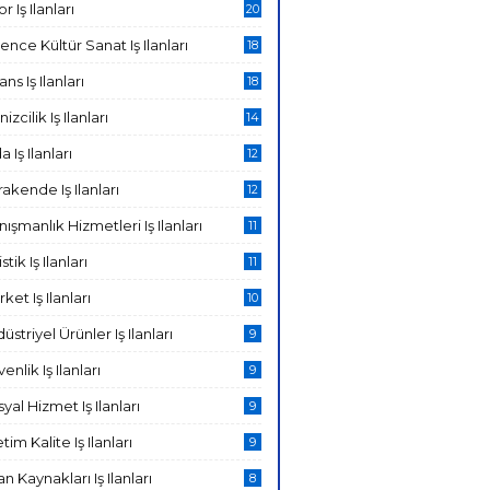
r Iş Ilanları
20
ence Kültür Sanat Iş Ilanları
18
ans Iş Ilanları
18
izcilik Iş Ilanları
14
a Iş Ilanları
12
akende Iş Ilanları
12
ışmanlık Hizmetleri Iş Ilanları
11
stik Iş Ilanları
11
ket Iş Ilanları
10
üstriyel Ürünler Iş Ilanları
9
enlik Iş Ilanları
9
yal Hizmet Iş Ilanları
9
tim Kalite Iş Ilanları
9
an Kaynakları Iş Ilanları
8