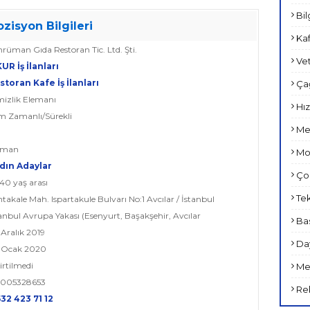
Bil
ozisyon Bilgileri
Kaf
hrüman Gıda Restoran Tic. Ltd. Şti.
Vet
KUR İş İlanları
storan Kafe İş İlanları
Çağ
mizlik Elemanı
Hız
am Zamanlı/Sürekli
Met
leman
Mob
dın Adaylar
Çoc
-40 yaş arası
Tek
htakale Mah. Ispartakule Bulvarı No:1 Avcılar / İstanbul
tanbul Avrupa Yakası (Esenyurt, Başakşehir, Avcılar
Bas
 Aralık 2019
Day
0 Ocak 2020
lirtilmedi
Med
0005328653
Rek
532 423 71 12