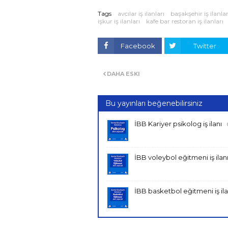
Tags
avcılar iş ilanları
başakşehir iş ilanlar
işkur iş ilanları
kafe bar restoran iş ilanları
Facebook
Twitter
DAHA ESKI
Bu yayınları beğenebilirsiniz
İBB Kariyer psikolog iş ilanı
İBB voleybol eğitmeni iş ilan
İBB basketbol eğitmeni iş ila