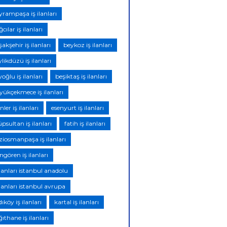
yrampaşa iş ilanları
cılar iş ilanları
akşehir iş ilanları
beykoz iş ilanları
likdüzü iş ilanları
oğlu iş ilanları
beşiktaş iş ilanları
yükçekmece iş ilanları
nler iş ilanları
esenyurt iş ilanları
psultan iş ilanları
fatih iş ilanları
ziosmanpaşa iş ilanları
gören iş ilanları
ilanları istanbul anadolu
ilanları istanbul avrupa
ıköy iş ilanları
kartal iş ilanları
ıthane iş ilanları