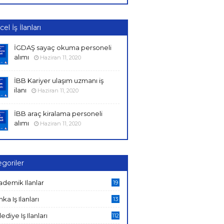
el İş İlanları
İGDAŞ sayaç okuma personeli
alımı
Haziran 11, 2020
İBB Kariyer ulaşım uzmanı iş
ilanı
Haziran 11, 2020
İBB araç kiralama personeli
alımı
Haziran 11, 2020
goriler
ademik Ilanlar
19
ka Iş Ilanları
13
ediye Iş Ilanları
112