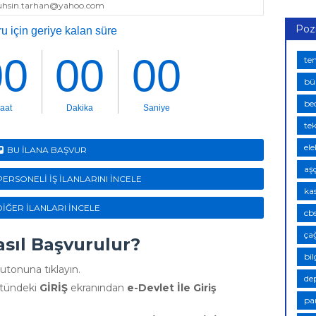
uhsin.tarhan@yahoo.com
Poz
te
bü
bed
te
ele
BU İLANA BAŞVUR
aşç
PERSONELİ İŞ İLANLARINI İNCELE
ka
DİĞER İLANLARI İNCELE
cb
ça
Nasıl Başvurulur?
bi
utonuna tıklayın.
de
üstündeki
GİRİŞ
ekranından
e-Devlet İle Giriş
pa