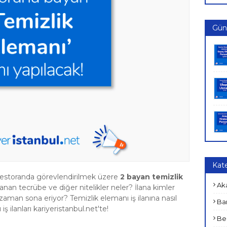
Günc
Kate
n restoranda görevlendirilmek üzere
2 bayan temizlik
Ak
anan tecrübe ve diğer nitelikler neler? İlana kimler
zaman sona eriyor? Temizlik elemanı iş ilanına nasıl
Ban
ş ilanları kariyeristanbul.net'te!
Bel