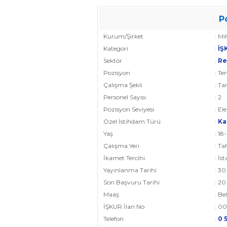
P
Kurum/Şirket
: Mi
Kategori
:
İŞ
Sektör
:
Re
Pozisyon
: Te
Çalışma Şekli
: T
Personel Sayısı
: 2
Pozisyon Seviyesi
: E
Özel İstihdam Türü
:
Ka
Yaş
: 18
Çalışma Yeri
: Ta
İkamet Tercihi
: İs
Yayınlanma Tarihi
: 30
Son Başvuru Tarihi
: 2
Maaş
: Be
İŞKUR İlan No
: 0
Telefon
:
0 