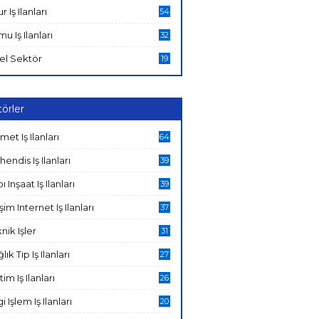
ur Iş Ilanları
54
u Iş Ilanları
32
el Sektör
19
örler
met Iş Ilanları
64
endis Iş Ilanları
39
ı Inşaat Iş Ilanları
39
işim Internet Iş Ilanları
37
nik Işler
31
lık Tıp Iş Ilanları
27
tim Iş Ilanları
26
gi Işlem Iş Ilanları
20