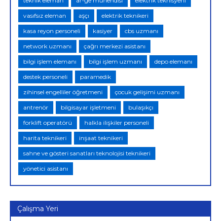
teknik eleman
ar-ge mühendisi
elektrik teknisyeni
vasıfsız eleman
aşçı
elektrik teknikeri
kasa reyon personeli
kasiyer
cbs uzmanı
network uzmanı
çağrı merkezi asistanı
bilgi işlem elemanı
bilgi işlem uzmanı
depo elemanı
destek personeli
paramedik
zihinsel engelliler öğretmeni
çocuk gelişimi uzmanı
antrenör
bilgisayar işletmeni
bulaşıkçı
forklift operatörü
halkla ilişkiler personeli
harita teknikeri
inşaat teknikeri
sahne ve gösteri sanatları teknolojisi teknikeri
yönetici asistanı
Çalışma Yeri