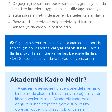
Özgeçmişiniz şartnamedeki şartlara uygunsa yukarıda
belirtilen kriterlere uygulan olarak
dilekçe
hazırlayın.
Yukarıda ilan metninde istenen
belgeleri tamamlayın.
Başvuru dilekçenizi ve belgelerinizi ilgili kuruma
şahsen ya da kargo ile
teslim edin.
Yaşadığın şehrin iş ilanını uzakta arama.. İstanbul iş
ilanları için doğru adres
kariyeristanbul.net
! Kamu
İlanları, İşkur İlanları, Banka İlanları, Belediye İlanları,
Özel Sektör İlanları ve daha fazlası kariyeristanbul'da!
Akademik Kadro Nedir?
Akademik personel
, üniversitelerdeki herhangi
bir bölümde akademik unvana sahip eğitim veren
kişilere verilen isimdir. Akademik kademeleri
doğrultusunda araştırma görevlisi, öğretim
görevlisi, doçent, profesör gibi unvanlara