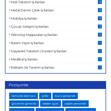
Hızlı Tüketim Iş Ilanları
3
Metal Demir Çelik Iş Ilanları
3
Mobilya Iş Ilanları
3
Çocuk Gelişimi Iş Ilanları
3
Teknoloji Mağazaları Iş Ilanları
2
Basım Yayın Iş Ilanları
1
Dayanıklı Tüketim Ürünleri Iş Ilanları
1
Medikal Iş Ilanları
1
Reklam Ve Tanıtım Iş Ilanları
1
Pozisyonlar
temizlik elemanı
şoför
büro personeli
güvenlik görevlisi
beden işçisi
sağlık personeli