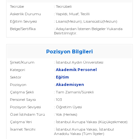
Tecrübe
: Tecrübeli
Askerlik Durumu
: Yapıldı, Muaf, Tecilli
Eğitim Seviyesi
: Lisans(Mezun), Lisansüstü(Mezun)
Belge/Sertifika
: Adaylardan İstenen Belgeler Yukarıda
Belirtilmiştir.
Pozisyon Bilgileri
Şirket/Kurum
: İstanbul Aydın Üniversitesi
Kategori
:
Akademik Personel
Sektör
:
Eğitim
Pozisyon
:
Akademisyen
Çalışma Şekli
: Tam Zamanlı/Sürekli
Personel Sayısı
: 103
Pozisyon Seviyesi
: Öğretim Üyesi
Özel İstihdam Türü
: Yok (Herkes)
Çalışma Yeri
: İstanbul Avrupa Yakası (Küçükçekmece)
İkamet Tercihi
: İstanbul Avrupa Yakası, İstanbul
Anadolu Yakası (Tüm İlçeler)