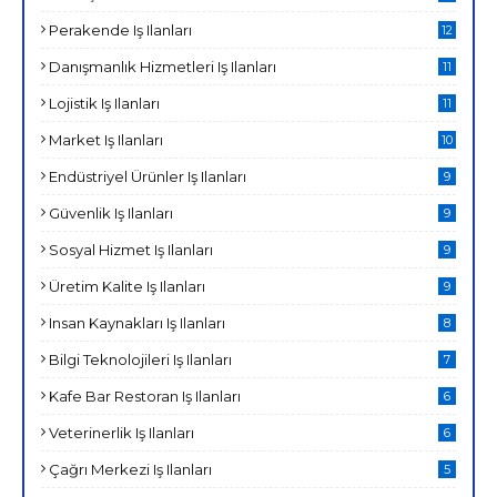
Perakende Iş Ilanları
12
Danışmanlık Hizmetleri Iş Ilanları
11
Lojistik Iş Ilanları
11
Market Iş Ilanları
10
Endüstriyel Ürünler Iş Ilanları
9
Güvenlik Iş Ilanları
9
Sosyal Hizmet Iş Ilanları
9
Üretim Kalite Iş Ilanları
9
Insan Kaynakları Iş Ilanları
8
Bilgi Teknolojileri Iş Ilanları
7
Kafe Bar Restoran Iş Ilanları
6
Veterinerlik Iş Ilanları
6
Çağrı Merkezi Iş Ilanları
5