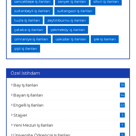
sancaktepe iş ilanları
sarıyer iş ilanları
silivri iş ilanları
sultanbeyli iş ilanları
sultangazi iş ilanları
tuzla iş ilanları
zeytinburnu iş ilanları
çatalca iş ilanları
çekmeköy iş ilanları
ümraniye iş ilanları
üsküdar iş ilanları
şile iş ilanları
şişli iş ilanları
Özel İstihdam
Bay Iş Ilanları
31
Bayan Iş Ilanları
14
Engelli Iş Ilanları
22
Stajyer
3
Yeni Mezun Iş Ilanları
7
Üniversite Öğrencisi Iş Ilanları
5