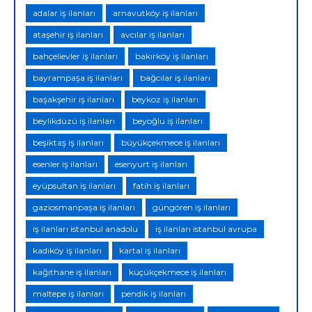
adalar iş ilanları
arnavutköy iş ilanları
ataşehir iş ilanları
avcılar iş ilanları
bahçelievler iş ilanları
bakırköy iş ilanları
bayrampaşa iş ilanları
bağcılar iş ilanları
başakşehir iş ilanları
beykoz iş ilanları
beylikdüzü iş ilanları
beyoğlu iş ilanları
beşiktaş iş ilanları
büyükçekmece iş ilanları
esenler iş ilanları
esenyurt iş ilanları
eyüpsultan iş ilanları
fatih iş ilanları
gaziosmanpaşa iş ilanları
güngören iş ilanları
iş ilanları istanbul anadolu
iş ilanları istanbul avrupa
kadıköy iş ilanları
kartal iş ilanları
kağıthane iş ilanları
küçükçekmece iş ilanları
maltepe iş ilanları
pendik iş ilanları