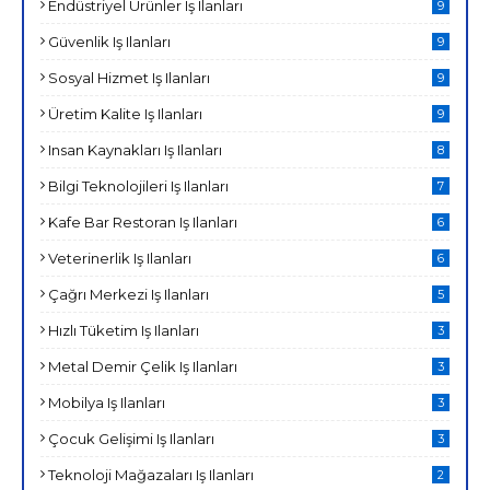
Endüstriyel Ürünler Iş Ilanları
9
Güvenlik Iş Ilanları
9
Sosyal Hizmet Iş Ilanları
9
Üretim Kalite Iş Ilanları
9
Insan Kaynakları Iş Ilanları
8
Bilgi Teknolojileri Iş Ilanları
7
Kafe Bar Restoran Iş Ilanları
6
Veterinerlik Iş Ilanları
6
Çağrı Merkezi Iş Ilanları
5
Hızlı Tüketim Iş Ilanları
3
Metal Demir Çelik Iş Ilanları
3
Mobilya Iş Ilanları
3
Çocuk Gelişimi Iş Ilanları
3
Teknoloji Mağazaları Iş Ilanları
2