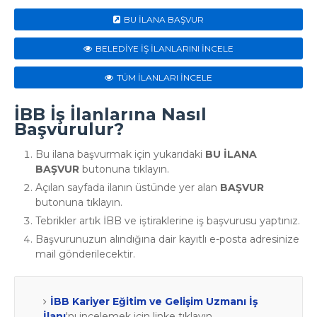
BU İLANA BAŞVUR
BELEDİYE İŞ İLANLARINI İNCELE
TÜM İLANLARI İNCELE
İBB İş İlanlarına Nasıl
Başvurulur?
Bu ilana başvurmak için yukarıdaki
BU İLANA
BAŞVUR
butonuna tıklayın.
Açılan sayfada ilanın üstünde yer alan
BAŞVUR
butonuna tıklayın.
Tebrikler artık İBB ve iştiraklerine iş başvurusu yaptınız.
Başvurunuzun alındığına dair kayıtlı e-posta adresinize
mail gönderilecektir.
İBB Kariyer Eğitim ve Gelişim Uzmanı İş
İlanı
'nı incelemek için linke tıklayın.