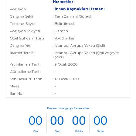
Hizmetleri
Pozisyon
:
İnsan Kaynakları Uzmanı
Çalışma Şekli
: Tam Zamanlı/Sürekli
Personel Sayısı
: Belirtilmedi
Pozisyon Seviyesi
: Uzman
Özel İstihdam Türü
: Yok (Herkes)
Çalışma Yeri
: İstanbul Avrupa Yakası (Şişli)
İkamet Tercihi
: İstanbul Avrupa Yakası (Şişli ve çevre
ilçeler)
Yayınlanma Tarihi
: 9 Ocak 2020
Güncelleme Tarihi
: -
Son Başvuru Tarihi
: 17 Ocak 2020
Maaş
: -
İlan No
: -