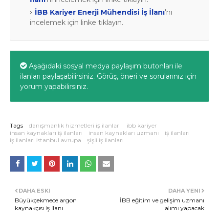
İBB Kariyer Enerji Mühendisi İş İlanı
'nı
incelemek için linke tıklayın.
Aşağıdaki sosyal medya paylaşım butonları ile
ilanları paylaşabilirsiniz. Görüş, öneri ve sorularınız için
yorum yapabilirsiniz.
Tags
danışmanlık hizmetleri iş ilanları
ibb kariyer
insan kaynakları iş ilanları
insan kaynakları uzmanı
iş ilanları
iş ilanları istanbul avrupa
şişli iş ilanları
DAHA ESKI
DAHA YENI
Büyükçekmece argon
İBB eğitim ve gelişim uzmanı
kaynakçısı iş ilanı
alımı yapacak