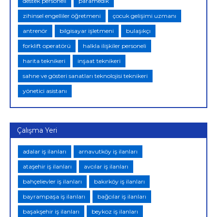
destek personeli
paramedik
zihinsel engelliler öğretmeni
çocuk gelişimi uzmanı
antrenör
bilgisayar işletmeni
bulaşıkçı
forklift operatörü
halkla ilişkiler personeli
harita teknikeri
inşaat teknikeri
sahne ve gösteri sanatları teknolojisi teknikeri
yönetici asistanı
Çalışma Yeri
adalar iş ilanları
arnavutköy iş ilanları
ataşehir iş ilanları
avcılar iş ilanları
bahçelievler iş ilanları
bakırköy iş ilanları
bayrampaşa iş ilanları
bağcılar iş ilanları
başakşehir iş ilanları
beykoz iş ilanları