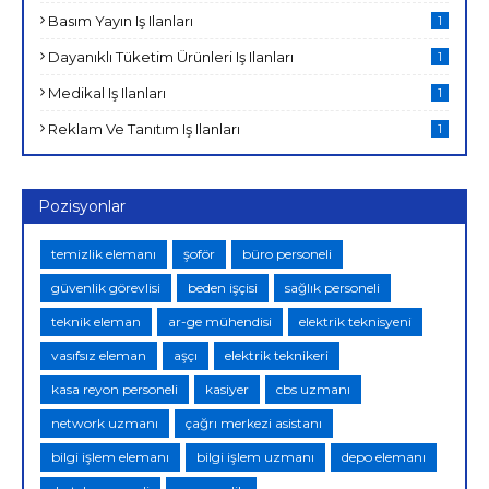
Basım Yayın Iş Ilanları
1
Dayanıklı Tüketim Ürünleri Iş Ilanları
1
Medikal Iş Ilanları
1
Reklam Ve Tanıtım Iş Ilanları
1
Pozisyonlar
temizlik elemanı
şoför
büro personeli
güvenlik görevlisi
beden işçisi
sağlık personeli
teknik eleman
ar-ge mühendisi
elektrik teknisyeni
vasıfsız eleman
aşçı
elektrik teknikeri
kasa reyon personeli
kasiyer
cbs uzmanı
network uzmanı
çağrı merkezi asistanı
bilgi işlem elemanı
bilgi işlem uzmanı
depo elemanı