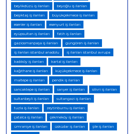
beylikdüzü iş ilanları
beyoğlu iş ilanları
beşiktaş iş ilanları
büyükçekmece iş ilanları
esenler iş ilanları
esenyurt iş ilanları
eyüpsultan iş ilanları
fatih iş ilanları
gaziosmanpaşa iş ilanları
güngören iş ilanları
iş ilanları istanbul anadolu
iş ilanları istanbul avrupa
kadıköy iş ilanları
kartal iş ilanları
kağıthane iş ilanları
küçükçekmece iş ilanları
maltepe iş ilanları
pendik iş ilanları
sancaktepe iş ilanları
sarıyer iş ilanları
silivri iş ilanları
sultanbeyli iş ilanları
sultangazi iş ilanları
tuzla iş ilanları
zeytinburnu iş ilanları
çatalca iş ilanları
çekmeköy iş ilanları
ümraniye iş ilanları
üsküdar iş ilanları
şile iş ilanları