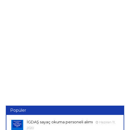
Popüler
İGDAŞ sayaç okuma personeli alımı
Haziran 11,
2020