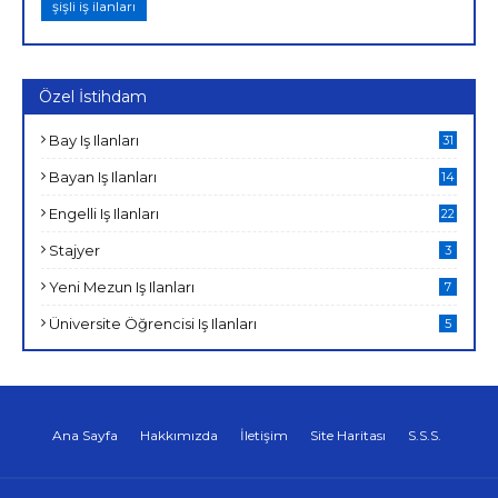
şişli iş ilanları
Özel İstihdam
Bay Iş Ilanları
31
Bayan Iş Ilanları
14
Engelli Iş Ilanları
22
Stajyer
3
Yeni Mezun Iş Ilanları
7
Üniversite Öğrencisi Iş Ilanları
5
Ana Sayfa
Hakkımızda
İletişim
Site Haritası
S.S.S.