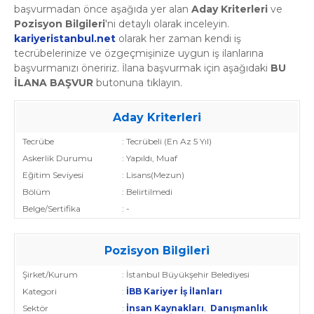
başvurmadan önce aşağıda yer alan
Aday Kriterleri
ve
Pozisyon Bilgileri
'ni detaylı olarak inceleyin.
kariyeristanbul.net
olarak her zaman kendi iş
tecrübelerinize ve özgeçmişinize uygun iş ilanlarına
başvurmanızı öneririz. İlana başvurmak için aşağıdaki
BU
İLANA BAŞVUR
butonuna tıklayın.
Aday Kriterleri
Tecrübe
: Tecrübeli (En Az 5 Yıl)
Askerlik Durumu
: Yapıldı, Muaf
Eğitim Seviyesi
: Lisans(Mezun)
Bölüm
: Belirtilmedi
Belge/Sertifika
: -
Pozisyon Bilgileri
Şirket/Kurum
: İstanbul Büyükşehir Belediyesi
Kategori
:
İBB Kariyer İş İlanları
Sektör
:
İnsan Kaynakları
,
Danışmanlık