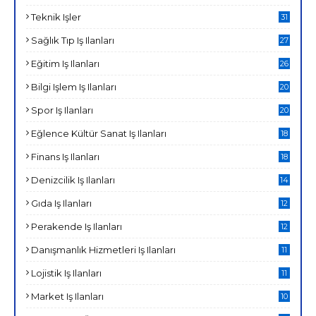
Teknik Işler
31
Sağlık Tıp Iş Ilanları
27
Eğitim Iş Ilanları
26
Bilgi Işlem Iş Ilanları
20
Spor Iş Ilanları
20
Eğlence Kültür Sanat Iş Ilanları
18
Finans Iş Ilanları
18
Denizcilik Iş Ilanları
14
Gıda Iş Ilanları
12
Perakende Iş Ilanları
12
Danışmanlık Hizmetleri Iş Ilanları
11
Lojistik Iş Ilanları
11
Market Iş Ilanları
10