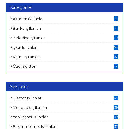
Kategoriler
Akademik Ilanlar
19
Banka Iş Ilanları
13
Belediye Iş Ilanları
112
Işkur Iş Ilanları
54
Kamu Iş Ilanları
32
Özel Sektör
19
Sektörler
Hizmet Iş Ilanları
64
Mühendis Iş Ilanları
39
Yapı Inşaat Iş Ilanları
39
Bilişim Internet Iş Ilanları
37