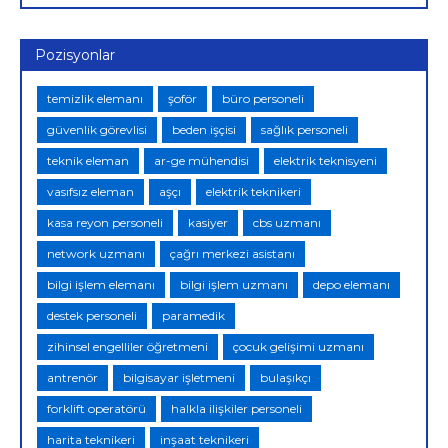
Pozisyonlar
temizlik elemanı
şoför
büro personeli
güvenlik görevlisi
beden işçisi
sağlık personeli
teknik eleman
ar-ge mühendisi
elektrik teknisyeni
vasıfsız eleman
aşçı
elektrik teknikeri
kasa reyon personeli
kasiyer
cbs uzmanı
network uzmanı
çağrı merkezi asistanı
bilgi işlem elemanı
bilgi işlem uzmanı
depo elemanı
destek personeli
paramedik
zihinsel engelliler öğretmeni
çocuk gelişimi uzmanı
antrenör
bilgisayar işletmeni
bulaşıkçı
forklift operatörü
halkla ilişkiler personeli
harita teknikeri
inşaat teknikeri