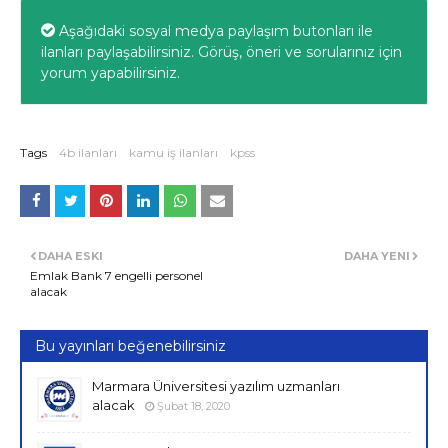
Aşağıdaki sosyal medya paylaşım butonları ile
ilanları paylaşabilirsiniz. Görüş, öneri ve sorularınız için
yorum yapabilirsiniz.
Tags
4b ilanları
kamu iş ilanları
kpss
DAHA ESKI
DAHA YENI
Emlak Bank 7 engelli personel
alacak
Bu yayınları beğenebilirsiniz
Marmara Üniversitesi yazılım uzmanları
alacak
Şubat 18, 2020