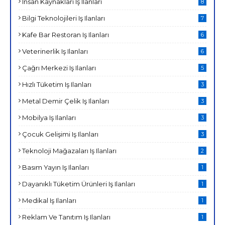
Insan Kaynakları Iş Ilanları
8
Bilgi Teknolojileri Iş Ilanları
7
Kafe Bar Restoran Iş Ilanları
6
Veterinerlik Iş Ilanları
6
Çağrı Merkezi Iş Ilanları
5
Hızlı Tüketim Iş Ilanları
3
Metal Demir Çelik Iş Ilanları
3
Mobilya Iş Ilanları
3
Çocuk Gelişimi Iş Ilanları
3
Teknoloji Mağazaları Iş Ilanları
2
Basım Yayın Iş Ilanları
1
Dayanıklı Tüketim Ürünleri Iş Ilanları
1
Medikal Iş Ilanları
1
Reklam Ve Tanıtım Iş Ilanları
1