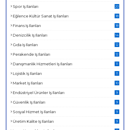
Spor Iş Ilanları
20
Eğlence Kültür Sanat Iş Ilanları
18
Finans Iş Ilanları
18
Denizcilik Iş Ilanları
14
Gıda Iş Ilanları
12
Perakende Iş Ilanları
12
Danışmanlık Hizmetleri Iş Ilanları
11
Lojistik Iş Ilanları
11
Market Iş Ilanları
10
Endüstriyel Ürünler Iş Ilanları
9
Güvenlik Iş Ilanları
9
Sosyal Hizmet Iş Ilanları
9
Üretim Kalite Iş Ilanları
9