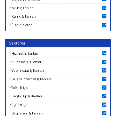
Işkur Iş Ilanları
54
Kamu Iş Ilanları
32
Özel Sektör
19
Sektörler
Hizmet Iş Ilanları
64
Mühendis Iş Ilanları
39
Yapı Inşaat Iş Ilanları
39
Bilişim Internet Iş Ilanları
37
Teknik Işler
31
Sağlık Tıp Iş Ilanları
27
Eğitim Iş Ilanları
26
Bilgi Işlem Iş Ilanları
20