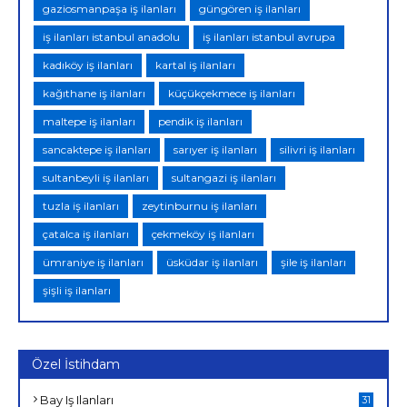
gaziosmanpaşa iş ilanları
güngören iş ilanları
iş ilanları istanbul anadolu
iş ilanları istanbul avrupa
kadıköy iş ilanları
kartal iş ilanları
kağıthane iş ilanları
küçükçekmece iş ilanları
maltepe iş ilanları
pendik iş ilanları
sancaktepe iş ilanları
sarıyer iş ilanları
silivri iş ilanları
sultanbeyli iş ilanları
sultangazi iş ilanları
tuzla iş ilanları
zeytinburnu iş ilanları
çatalca iş ilanları
çekmeköy iş ilanları
ümraniye iş ilanları
üsküdar iş ilanları
şile iş ilanları
şişli iş ilanları
Özel İstihdam
Bay Iş Ilanları
31