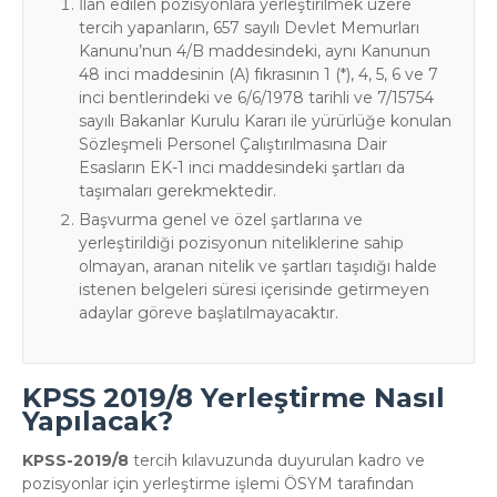
İlan edilen pozisyonlara yerleştirilmek üzere
tercih yapanların, 657 sayılı Devlet Memurları
Kanunu’nun 4/B maddesindeki, aynı Kanunun
48 inci maddesinin (A) fıkrasının 1 (*), 4, 5, 6 ve 7
inci bentlerindeki ve 6/6/1978 tarihli ve 7/15754
sayılı Bakanlar Kurulu Kararı ile yürürlüğe konulan
Sözleşmeli Personel Çalıştırılmasına Dair
Esasların EK-1 inci maddesindeki şartları da
taşımaları gerekmektedir.
Başvurma genel ve özel şartlarına ve
yerleştirildiği pozisyonun niteliklerine sahip
olmayan, aranan nitelik ve şartları taşıdığı halde
istenen belgeleri süresi içerisinde getirmeyen
adaylar göreve başlatılmayacaktır.
KPSS 2019/8 Yerleştirme Nasıl
Yapılacak?
KPSS-2019/8
tercih kılavuzunda duyurulan kadro ve
pozisyonlar için yerleştirme işlemi ÖSYM tarafından