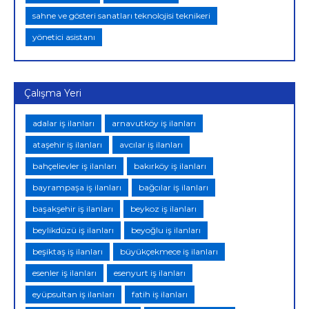
sahne ve gösteri sanatları teknolojisi teknikeri
yönetici asistanı
Çalışma Yeri
adalar iş ilanları
arnavutköy iş ilanları
ataşehir iş ilanları
avcılar iş ilanları
bahçelievler iş ilanları
bakırköy iş ilanları
bayrampaşa iş ilanları
bağcılar iş ilanları
başakşehir iş ilanları
beykoz iş ilanları
beylikdüzü iş ilanları
beyoğlu iş ilanları
beşiktaş iş ilanları
büyükçekmece iş ilanları
esenler iş ilanları
esenyurt iş ilanları
eyüpsultan iş ilanları
fatih iş ilanları