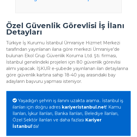
Özel Güvenlik Görevlisi İş İlanı
Detayları
Türkiye İş Kurumu İstanbul Ümraniye Hizmet Merkezi
tarafından yayınlanan ilana göre merkezi Ümraniye'de
bulunan Ekol Grup Güvenlik Koruma Ltd. Şti. firması,
İstanbul genelindeki projeleri için 80 güvenlik görevlisi
alımı yapacak. İŞKUR e-şubede yayınlanan ilan detaylarına
göre güvenlik kartına sahip 18-40 yaş arasındaki bay
adayların başvuru yapması isteniyor.
Yaşadığın şehrin iş ilanını uzakta arama.. İstanbul iş
ilanları için doğru adres
kariyeristanbul.net
! Kamu
İlanları, İşkur İlanları, Banka İlanları, Belediye İlanları,
Özel Sektör İlanları ve daha fazlası
Kariyer
İstanbul
'da!