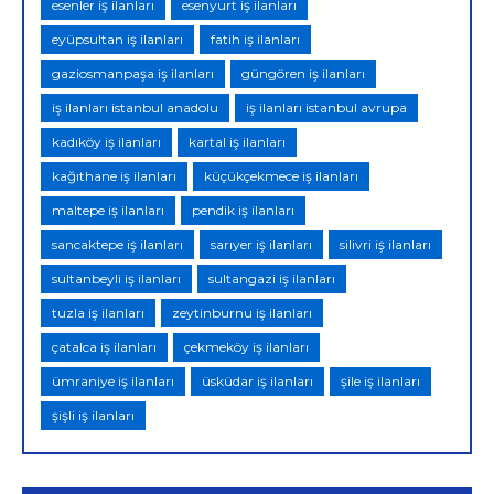
esenler iş ilanları
esenyurt iş ilanları
eyüpsultan iş ilanları
fatih iş ilanları
gaziosmanpaşa iş ilanları
güngören iş ilanları
iş ilanları istanbul anadolu
iş ilanları istanbul avrupa
kadıköy iş ilanları
kartal iş ilanları
kağıthane iş ilanları
küçükçekmece iş ilanları
maltepe iş ilanları
pendik iş ilanları
sancaktepe iş ilanları
sarıyer iş ilanları
silivri iş ilanları
sultanbeyli iş ilanları
sultangazi iş ilanları
tuzla iş ilanları
zeytinburnu iş ilanları
çatalca iş ilanları
çekmeköy iş ilanları
ümraniye iş ilanları
üsküdar iş ilanları
şile iş ilanları
şişli iş ilanları