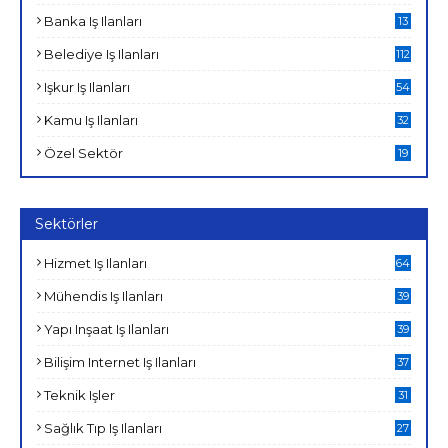
Banka Iş Ilanları
13
Belediye Iş Ilanları
112
Işkur Iş Ilanları
54
Kamu Iş Ilanları
32
Özel Sektör
19
Sektörler
Hizmet Iş Ilanları
64
Mühendis Iş Ilanları
39
Yapı Inşaat Iş Ilanları
39
Bilişim Internet Iş Ilanları
37
Teknik Işler
31
Sağlık Tıp Iş Ilanları
27