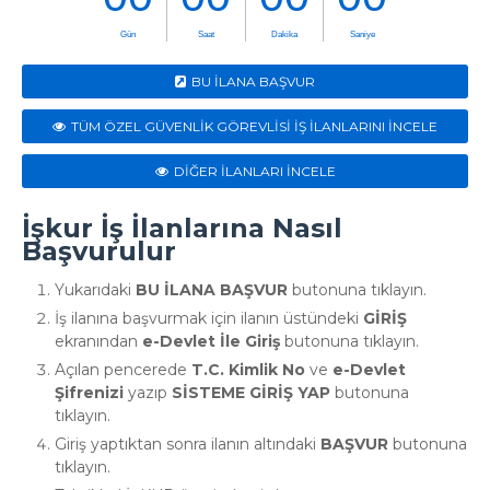
BU İLANA BAŞVUR
TÜM ÖZEL GÜVENLİK GÖREVLİSİ İŞ İLANLARINI İNCELE
DİĞER İLANLARI İNCELE
İşkur İş İlanlarına Nasıl
Başvurulur
Yukarıdaki
BU İLANA BAŞVUR
butonuna tıklayın.
İş ilanına başvurmak için ilanın üstündeki
GİRİŞ
ekranından
e-Devlet İle Giriş
butonuna tıklayın.
Açılan pencerede
T.C. Kimlik No
ve
e-Devlet
Şifrenizi
yazıp
SİSTEME GİRİŞ YAP
butonuna
tıklayın.
Giriş yaptıktan sonra ilanın altındaki
BAŞVUR
butonuna
tıklayın.