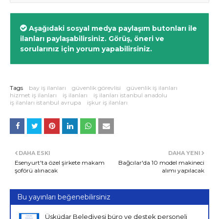
Aşağıdaki sosyal medya paylaşım butonları ile
ilanları paylaşabilirsiniz. Görüş, öneri ve
sorularınız için yorum yapabilirsiniz.
Tags
bay iş ilanları
güvenlik görevlisi
güvenlik iş ilanları
hizmet iş ilanları
iş ilanları
iş ilanları istanbul anadolu
iş ilanları istanbul avrupa
işkur iş ilanları
DAHA ESKI
DAHA YENI
Esenyurt'ta özel şirkete makam
Bağcılar'da 10 model makineci
şoförü alınacak
alımı yapılacak
Bu yayınları beğenebilirsiniz
Üsküdar Belediyesi büro ve destek personeli