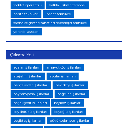
forklift operatörü
halkla ilişkiler personeli
harita teknikeri
inşaat teknikeri
sahne ve gösteri sanatları teknolojisi teknikeri
yönetici asistanı
Çalışma Yeri
adalar iş ilanları
arnavutköy iş ilanları
ataşehir iş ilanları
avcılar iş ilanları
bahçelievler iş ilanları
bakırköy iş ilanları
bayrampaşa iş ilanları
bağcılar iş ilanları
başakşehir iş ilanları
beykoz iş ilanları
beylikdüzü iş ilanları
beyoğlu iş ilanları
beşiktaş iş ilanları
büyükçekmece iş ilanları