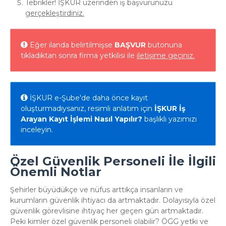
Tebrikler! İŞKUR üzerinden iş başvurunuzu
gerçekleştirdiniz.
Eğer ilanda belirtilmişse
BAŞVUR
butonuna
tıkladıktan sonra firma yetkilisi ile
iletişime geçiniz.
İŞKUR e-Şube'de daha önce kayıt
oluşturmadıysanız, resimli anlatım için
İŞKUR İş
Arayan Kayıt İşlemi Nasıl Yapılır?
başlıklı yazımızı
inceleyin.
Özel Güvenlik Personeli İle İlgili
Önemli Notlar
Şehirler büyüdükçe ve nüfus arttıkça insanların ve
kurumların güvenlik ihtiyacı da artmaktadır. Dolayısıyla özel
güvenlik görevlisine ihtiyaç her geçen gün artmaktadır.
Peki kimler özel güvenlik personeli olabilir? ÖGG yetki ve