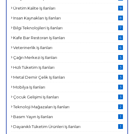
Üretim Kalite Iş Ilanları
9
Insan Kaynakları Iş Ilanları
8
Bilgi Teknolojileri Iş Ilanları
7
Kafe Bar Restoran Iş Ilanları
6
Veterinerlik Iş Ilanları
6
Çağrı Merkezi Iş Ilanları
5
Hızlı Tüketim Iş Ilanları
3
Metal Demir Çelik Iş Ilanları
3
Mobilya Iş Ilanları
3
Çocuk Gelişimi Iş Ilanları
3
Teknoloji Mağazaları Iş Ilanları
2
Basım Yayın Iş Ilanları
1
Dayanıklı Tüketim Ürünleri Iş Ilanları
1