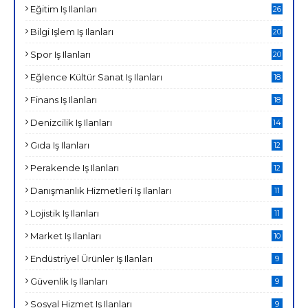
Eğitim Iş Ilanları
26
Bilgi Işlem Iş Ilanları
20
Spor Iş Ilanları
20
Eğlence Kültür Sanat Iş Ilanları
18
Finans Iş Ilanları
18
Denizcilik Iş Ilanları
14
Gıda Iş Ilanları
12
Perakende Iş Ilanları
12
Danışmanlık Hizmetleri Iş Ilanları
11
Lojistik Iş Ilanları
11
Market Iş Ilanları
10
Endüstriyel Ürünler Iş Ilanları
9
Güvenlik Iş Ilanları
9
Sosyal Hizmet Iş Ilanları
9