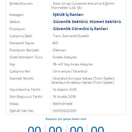
Şirket/Kurum
: Ekol Grup Güvenlik Koruma Eğitim
Hizmetleri Ltd. Şti.
Kategori
:
İŞKUR İş İlanları
Sektör
:
Güvenlik Sektörü
,
Hizmet Sektörü
Pozisyon
:
Güvenlik Görevlisi İş İlanları
Çalışma Şekli
: Tam Zamanlı/Sürekli
Personel Sayısı
: 80
Pozisyon Seviyesi
: Eleman
Özel İstihdam Türü
: Erkek Adaylar
Yaş
: 18-40 Yaş Arası Adaylar
Çalışma Yeri
: Ümraniye / İstanbul
İkamet Tercihi
: İstanbul Avrupa Yakası (Tüm İlçeler),
İstanbul Anadolu Yakası (Tüm İlçeler)
Yayınlanma Tarihi
: 14 Kasım 2019
Son Başvuru Tarihi
: 19 Aralık 2019
Maaş
: Belirtilmedi
İŞKUR İlan No
: 00005212051